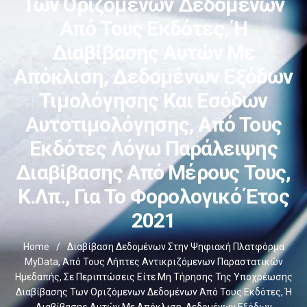
Των Οριζόμενων Δεδομένων
Από Τους Εκδότες, Ή
Διαβίβασης Αυτών Με
Απόκλιση, Δεδομένων Εξόδων
Τιμολόγησης Και Εσόδων
Αυτοτιμολόγησης, Από Τους
Εκδότες Λόγω Παράλειψης
Διαβίβασης Από Μέρους Τους,
Κ.λπ., Για Το Φορολογικό Έτος
2021
Home
/
Διαβίβαση Δεδομένων Στην Ψηφιακή Πλατφόρμα
MyData, Από Τους Λήπτες Αντικριζόμενων Παραστατικών
Ημεδαπής, Σε Περιπτώσεις Είτε Μη Τήρησης Της Υποχρέωσης
Διαβίβασης Των Οριζόμενων Δεδομένων Από Τους Εκδότες, Ή