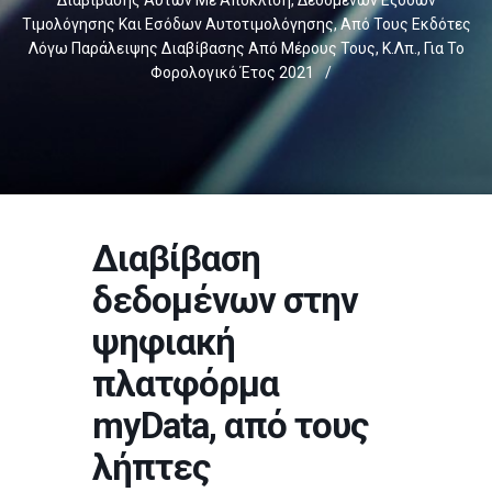
Διαβίβασης Αυτών Με Απόκλιση, Δεδομένων Εξόδων
Τιμολόγησης Και Εσόδων Αυτοτιμολόγησης, Από Τους Εκδότες
Λόγω Παράλειψης Διαβίβασης Από Μέρους Τους, Κ.λπ., Για Το
Φορολογικό Έτος 2021
/
Διαβίβαση
δεδομένων στην
ψηφιακή
πλατφόρμα
myData, από τους
λήπτες