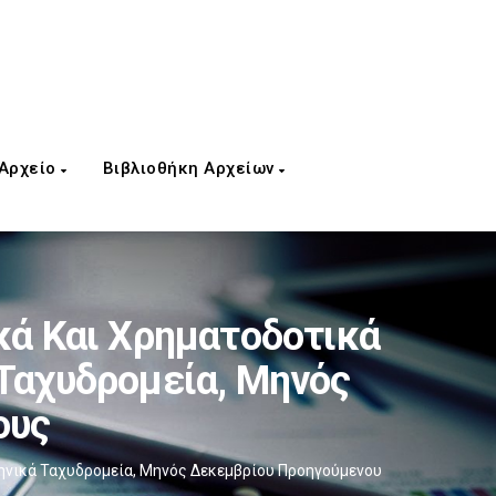
 Αρχείο
Βιβλιοθήκη Αρχείων
κά Και Χρηματοδοτικά
 Ταχυδρομεία, Μηνός
ους
λληνικά Ταχυδρομεία, Μηνός Δεκεμβρίου Προηγούμενου