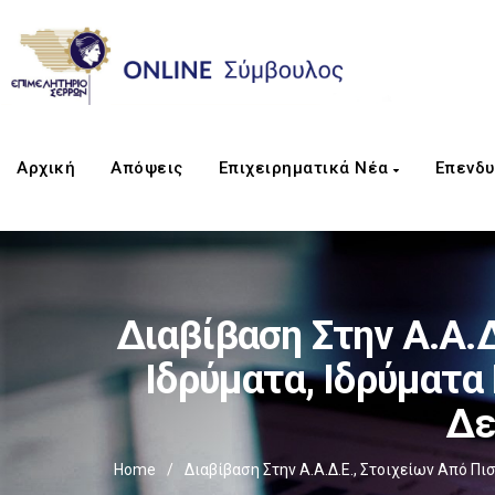
Αρχική
Απόψεις
Επιχειρηματικά Νέα
Επενδυ
Διαβίβαση Στην Α.Α.
Ιδρύματα, Ιδρύματα
Δε
Home
/
Διαβίβαση Στην Α.Α.Δ.Ε., Στοιχείων Από Π