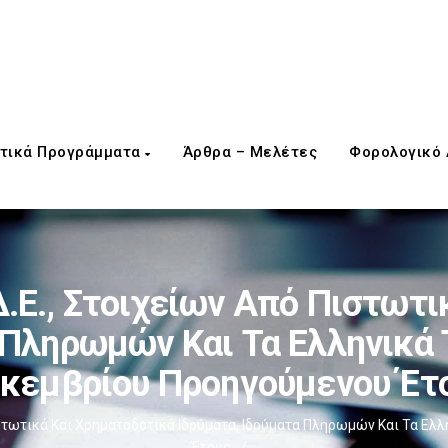
τικά Προγράμματα
Άρθρα – Μελέτες
Φορολογικό
Δ.Ε., Στοιχείων Από Πιστωτι
 Πληρωμών Και Τα Ελληνικά
κεμβρίου Προηγούμενου Έτ
ιστωτικά Και Χρηματοδοτικά Ιδρύματα, Ιδρύματα Πληρωμών Και Τα Ε
Έτους
/