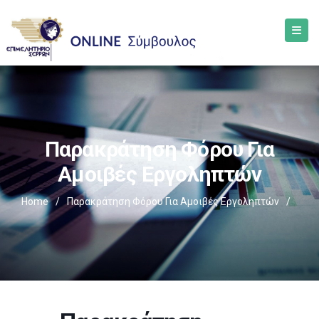
Παρακράτηση Φόρου Για
Αμοιβές Εργοληπτών
Home
/
Παρακράτηση Φόρου Για Αμοιβές Εργοληπτών
/