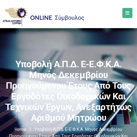
Υποβολή Α.Π.Δ. E-Ε.Φ.Κ.Α.
Μηνός Δεκεμβρίου
Προηγούμενου Έτους Από Τους
Εργοδότες Οικοδομικών Και
Τεχνικών Έργων, Ανεξαρτήτως
Αριθμού Μητρώου
Home
/
Υποβολή Α.Π.Δ. E-Ε.Φ.Κ.Α. Μηνός Δεκεμβρίου
Προηγούμενου Έτους Από Τους Εργοδότες Οικοδομικών Και