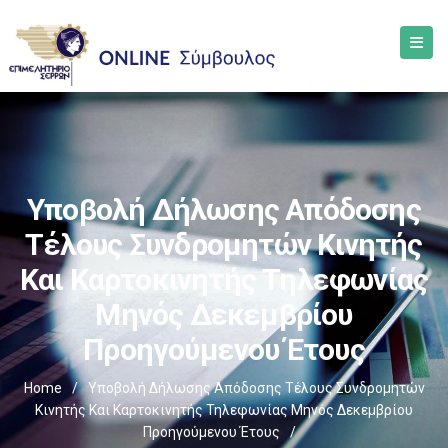
Υποβολή Δήλωσης Απόδοσης
Τέλους Συνδρομητών Κινητής
Και Καρτοκινητής Τηλεφωνίας
Μηνός Δεκεμβρίου
Προηγούμενου Έτους
Home
/
Υποβολή Δήλωσης Απόδοσης Τέλους Συνδρομητών
Κινητής Και Καρτοκινητής Τηλεφωνίας Μηνός Δεκεμβρίου
Προηγούμενου Έτους
/