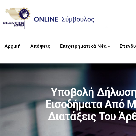
Αρχική
Απόψεις
Επιχειρηματικά Νέα
Επενδυ
Υποβολή Δήλωση
Εισοδήματα Από Μ
Διατάξεις Του Άρ