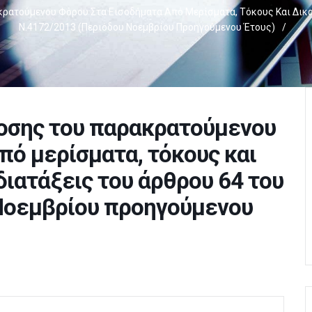
ατούμενου Φόρου Στα Εισοδήματα Από Μερίσματα, Τόκους Και Δικαι
Ν.4172/2013 (περιόδου Νοεμβρίου Προηγούμενου Έτους)
/
οσης του παρακρατούμενου
πό μερίσματα, τόκους και
διατάξεις του άρθρου 64 του
 Νοεμβρίου προηγούμενου