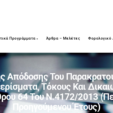
τικά Προγράμματα
Άρθρα – Μελέτες
Φορολογικό
ς Απόδοσης Του Παρακρατού
ερίσματα, Τόκους Και Δικαι
θρου 64 Του Ν.4172/2013 (π
Προηγούμενου Έτους)