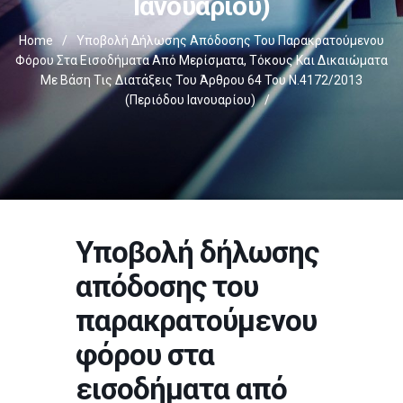
Ιανουαρίου)
Home
/
Υποβολή Δήλωσης Απόδοσης Του Παρακρατούμενου
Φόρου Στα Εισοδήματα Από Μερίσματα, Τόκους Και Δικαιώματα
Με Βάση Τις Διατάξεις Του Άρθρου 64 Του Ν.4172/2013
(περιόδου Ιανουαρίου)
/
Υποβολή δήλωσης
απόδοσης του
παρακρατούμενου
φόρου στα
εισοδήματα από