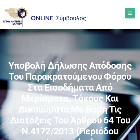
Υποβολή Δήλωσης Απόδοσης
Του Παρακρατούμενου Φόρου
Στα Εισοδήματα Από
Μερίσματα, Τόκους Και
Δικαιώματα Με Βάση Τις
Διατάξεις Του Άρθρου 64 Του
Ν.4172/2013 (περιόδου