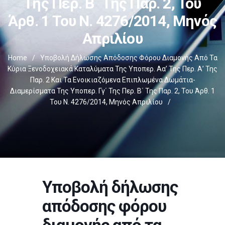
Της Περ. Β΄ Της Παρ. 2, Του
Άρθ. 1 Του Ν. 4276/2014, Μηνός
Απριλίου
Home
/
Υποβολή Δήλωσης Απόδοσης Φόρου Διαμονής Από Τα
Κύρια Ξενοδοχειακά Καταλύματα Της Υποπερ. Αα’ Της Περ. Α’ Της
Παρ. 2 Και Τα Ενοικιαζόμενα Επιπλωμένα Δωμάτια-
Διαμερίσματα Της Υποπερ. Γγ΄ Της Περ. Β΄ Της Παρ. 2, Του Άρθ. 1
Του Ν. 4276/2014, Μηνός Απριλίου
/
Υποβολή δήλωσης
απόδοσης φόρου