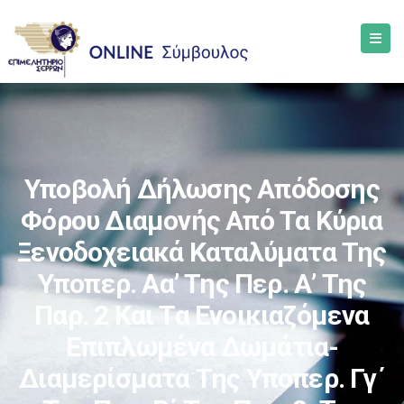
Υποβολή Δήλωσης Απόδοσης
Φόρου Διαμονής Από Τα Κύρια
Ξενοδοχειακά Καταλύματα Της
Υποπερ. Αα’ Της Περ. Α’ Της
Παρ. 2 Και Τα Ενοικιαζόμενα
Επιπλωμένα Δωμάτια-
Διαμερίσματα Της Υποπερ. Γγ΄