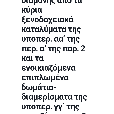
διαμονής από τα
κύρια
ξενοδοχειακά
καταλύματα της
υποπερ. αα’ της
περ. α’ της παρ. 2
και τα
ενοικιαζόμενα
επιπλωμένα
δωμάτια-
διαμερίσματα της
υποπερ. γγ΄ της