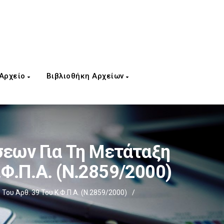
 Αρχείο
Βιβλιοθήκη Αρχείων
εων Για Τη Μετάταξη
Φ.Π.Α. (ν.2859/2000)
υ Άρθ. 39 Του Κ.Φ.Π.Α. (ν.2859/2000)
/