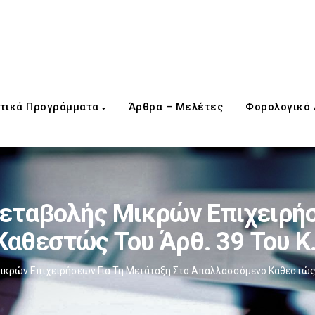
τικά Προγράμματα
Άρθρα – Μελέτες
Φορολογικό
ταβολής Μικρών Επιχειρήσ
αθεστώς Του Άρθ. 39 Του Κ.
ρών Επιχειρήσεων Για Τη Μετάταξη Στο Απαλλασσόμενο Καθεστώς Το