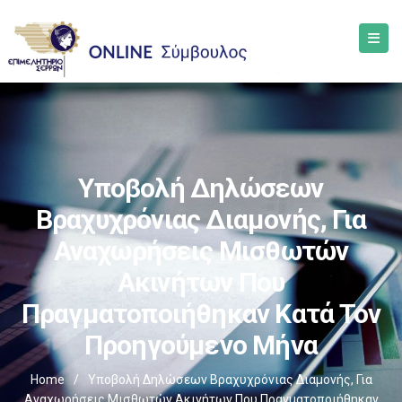
Υποβολή Δηλώσεων
Βραχυχρόνιας Διαμονής, Για
Αναχωρήσεις Μισθωτών
Ακινήτων Που
Πραγματοποιήθηκαν Κατά Τον
Προηγούμενο Μήνα
Home
/
Υποβολή Δηλώσεων Βραχυχρόνιας Διαμονής, Για
Αναχωρήσεις Μισθωτών Ακινήτων Που Πραγματοποιήθηκαν