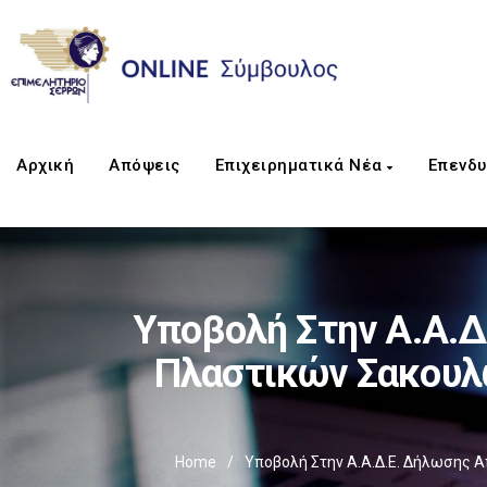
Αρχική
Απόψεις
Επιχειρηματικά Νέα
Επενδυ
Υποβολή Στην Α.Α.Δ
Πλαστικών Σακουλώ
Home
/
Υποβολή Στην Α.Α.Δ.Ε. Δήλωσης Α