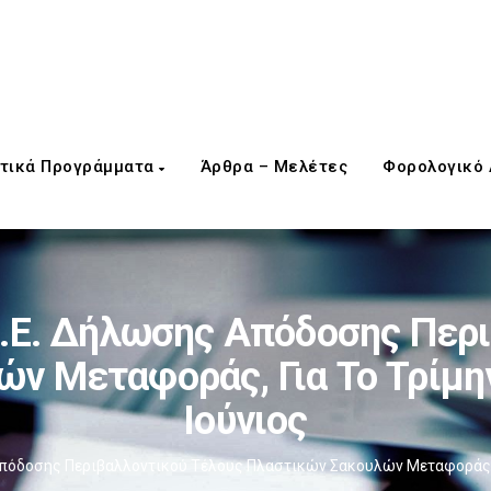
τικά Προγράμματα
Άρθρα – Μελέτες
Φορολογικό
.Ε. Δήλωσης Απόδοσης Περ
ν Μεταφοράς, Για Το Τρίμην
Ιούνιος
πόδοσης Περιβαλλοντικού Τέλους Πλαστικών Σακουλών Μεταφοράς, Γι