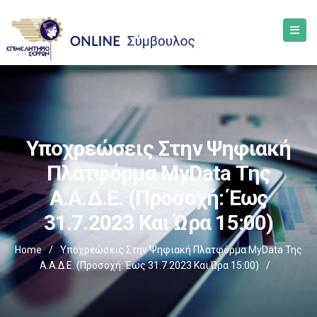
Υποχρεώσεις Στην Ψηφιακή
Πλατφόρμα MyData Της
Α.Α.Δ.Ε. (Προσοχή: Έως
31.7.2023 Και Ώρα 15:00)
Home
/
Υποχρεώσεις Στην Ψηφιακή Πλατφόρμα MyData Της
Α.Α.Δ.Ε. (Προσοχή: Έως 31.7.2023 Και Ώρα 15:00)
/