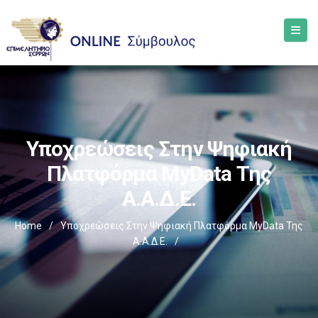
Υποχρεώσεις Στην Ψηφιακή
Πλατφόρμα MyData Της
Α.Α.Δ.Ε.
Home
/
Υποχρεώσεις Στην Ψηφιακή Πλατφόρμα MyData Της
Α.Α.Δ.Ε.
/