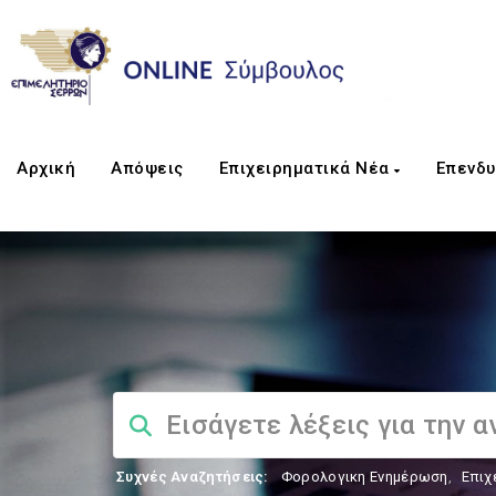
Αρχική
Απόψεις
Επιχειρηματικά Νέα
Επενδυ
Συχνές Αναζητήσεις:
Φορολογικη Ενημέρωση
,
Επιχ