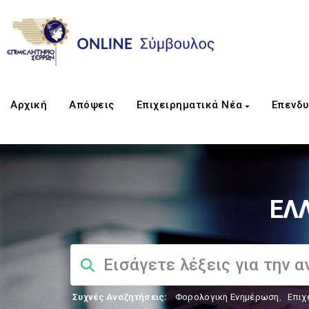
Αρχική
Απόψεις
Επιχειρηματικά Νέα
Επενδυ
ΕΛΛ
Συχνές Αναζητήσεις:
Φορολογικη Ενημέρωση
,
Επιχ