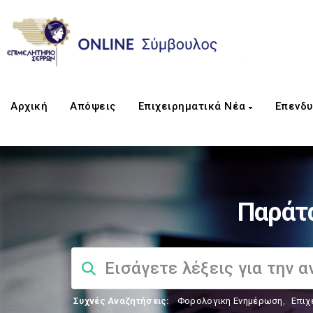
Αρχική
Απόψεις
Επιχειρηματικά Νέα
Επενδυ
Παράτ
Συχνές Αναζητήσεις:
Φορολογικη Ενημέρωση
,
Επιχ