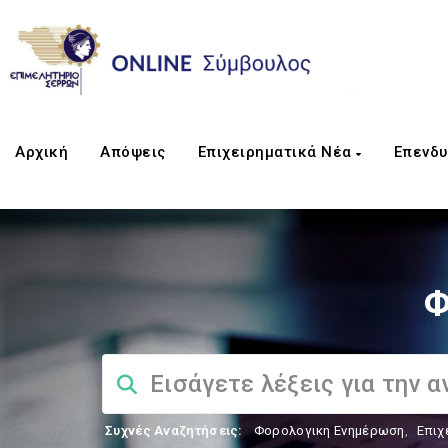
Αρχική
Απόψεις
Επιχειρηματικά Νέα
Επενδυ
Φ
Συχνές Αναζητήσεις:
Φορολογικη Ενημέρωση
,
Επιχ