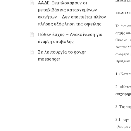
ΔΗΛΩΣΗ
ΑΑΔΕ: Ξεμπλοκάρουν οι
μεταβιβάσεις κατασχεμένων
ΕΚΔΟΣΗ 
ακινήτων – Δεν απαιτείται πλέον
πλήρης εξόφληση της οφειλής
Το έντυπ
αρχής οπ
Πόθεν έσχες – Ανακοίνωση για
Οικονομι
έναρξη υποβολής
Αναστολή
Σε λειτουργία το gov.gr
αναφερόμ
messenger
Πράξεων 
1.«Κατεπ
2. «Κατε
επιχειρη
3. Τις π
3.1. την
ηλεκτρο