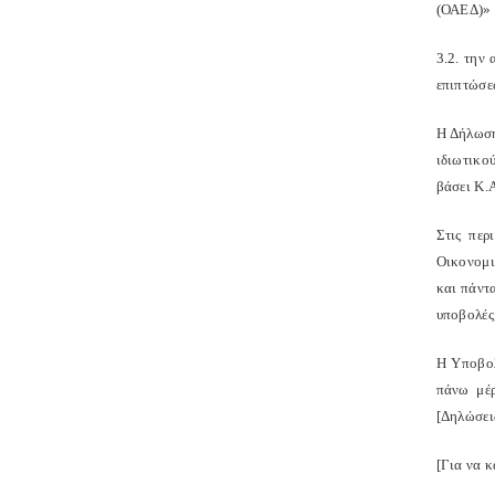
(ΟΑΕΔ)» 
3.2. την
επιπτώσε
Η Δήλωση
ιδιωτικο
βάσει Κ.
Στις περ
Οικονομι
και πάντα
υποβολές
Η Υποβολ
πάνω μέρ
[Δηλώσει
[Για να 