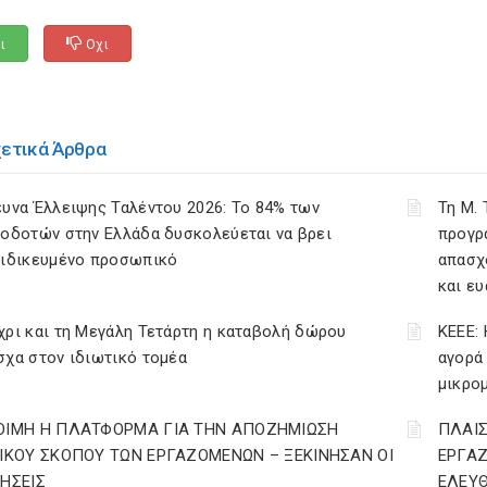
ι
Οχι
χετικά Άρθρα
υνα Έλλειψης Ταλέντου 2026: Το 84% των
Τη Μ.
οδοτών στην Ελλάδα δυσκολεύεται να βρει
προγρ
ειδικευμένο προσωπικό
απασχ
και ε
ρι και τη Μεγάλη Τετάρτη η καταβολή δώρου
ΚΕΕΕ: 
χα στον ιδιωτικό τομέα
αγορά
μικρο
ΟΙΜΗ Η ΠΛΑΤΦΟΡΜΑ ΓΙΑ ΤΗΝ ΑΠΟΖΗΜΙΩΣΗ
ΠΛΑΙΣ
ΔΙΚΟΥ ΣΚΟΠΟΥ ΤΩΝ ΕΡΓΑΖΟΜΕΝΩΝ – ΞΕΚΙΝΗΣΑΝ ΟΙ
ΕΡΓΑ
ΤΗΣΕΙΣ
ΕΛΕΥΘ