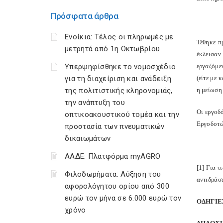
Πρόσφατα άρθρα
Ενοίκια: Τέλος οι πληρωμές με
Τέθηκε π
μετρητά από 1η Οκτωβρίου
έκλεισαν
Υπερψηφίσθηκε το νομοσχέδιο
εργαζόμε
για τη διαχείριση και ανάδειξη
(είτε με
της πολιτιστικής κληρονομιάς,
η μείωση
την ανάπτυξη του
Οι εργοδ
οπτικοακουστικού τομέα και την
Εργοδοτώ
προστασία των πνευματικών
δικαιωμάτων
ΑΑΔΕ: Πλατφόρμα myAGRO
[1] Για τ
Φιλοδωρήματα: Αύξηση του
αντιδράσ
αφορολόγητου ορίου από 300
ευρώ τον μήνα σε 6.000 ευρώ τον
ΟΔΗΓΙ
χρόνο