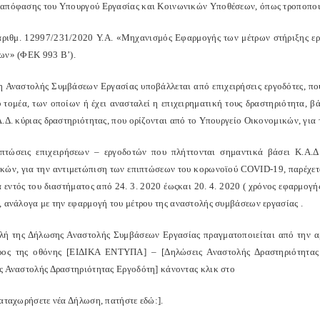
απόφασης του Υπουργού Εργασίας και Κοινωνικών Υποθέσεων, όπως τροποποιή
 αριθμ. 12997/231/2020 Y.A. «Μηχανισμός Εφαρμογής των μέτρων στήριξης ερ
ων» (ΦΕΚ 993 Β’).
 Αναστολής Συμβάσεων Εργασίας υποβάλλεται από επιχειρήσεις εργοδότες, π
ύ τομέα, των οποίων ή έχει ανασταλεί η επιχειρηματική τους δραστηριότητα, 
Α.Δ. κύριας δραστηριότητας, που ορίζονται από το Υπουργείο Οικονομικών, γι
ιπτώσεις επιχειρήσεων – εργοδοτών που πλήττονται σημαντικά βάσει Κ.Α.Δ
κών, για την αντιμετώπιση των επιπτώσεων του κορωνοϊού COVID-19, παρέχετα
 εντός του διαστήματος από 24. 3. 2020 έως
και 20. 4. 2020 ( χρόνος εφαρμογή
, ανάλογα με την εφαρμογή του μέτρου της αναστολής συμβάσεων εργασίας .
ή της Δήλωσης Αναστολής Συμβάσεων Εργασίας πραγματοποιείται από την α
ος της οθόνης [ΕΙΔΙΚΑ ΕΝΤΥΠΑ] – [Δηλώσεις Αναστολής Δραστηριότητας 
ς Αναστολής Δραστηριότητας Εργοδότη] κάνοντας κλικ στο
καταχωρήσετε νέα Δήλωση, πατήστε εδώ:].