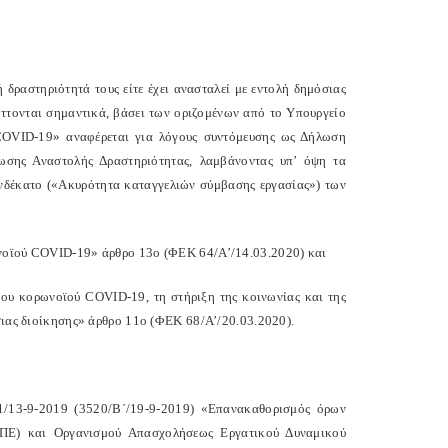
ραστηριότητά τους είτε έχει ανασταλεί με εντολή δημόσιας
ήττονται σημαντικά, βάσει των οριζομένων από το Υπουργείο
COVID-19» αναφέρεται για λόγους συντόμευσης ως Δήλωση
ωσης Αναστολής Δραστηριότητας, λαμβάνοντας υπ’ όψη τα
ενδέκατο («Ακυρότητα καταγγελιών σύμβασης εργασίας») των
ωνοϊού COVID-19» άρθρο 13ο (ΦΕΚ 64/Α’/14.03.2020) και
του κορωνοϊού COVID-19, τη στήριξη της κοινωνίας και της
όσιας διοίκησης» άρθρο 11ο (ΦΕΚ 68/Α’/20.03.2020).
21/13-9-2019 (3520/Β΄/19-9-2019) «Επανακαθορισμός όρων
ΕΠΕ) και Οργανισμού Απασχολήσεως Εργατικού Δυναμικού