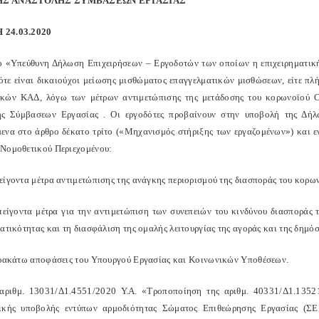
Σ ΑΝΑΣΤΟΛΗΣ ΣΥΜΒΑΣΕΩΝ ΕΡΓΑΣΙΑΣ
24.03.2020
ο «Υπεύθυνη Δήλωση Επιχειρήσεων – Εργοδοτών των οποίων η επιχειρηματική δ
ότε είναι δικαιούχοι μείωσης μισθώματος επαγγελματικών μισθώσεων, είτε πλ
κών ΚΑΔ, λόγω των μέτρων αντιμετώπισης της μετάδοσης του κορωνοϊού 
ς Σύμβασεων Εργασίας . Οι εργοδότες προβαίνουν στην υποβολή της Δήλ
ενα στο άρθρο δέκατο τρίτο («Μηχανισμός στήριξης των εργαζομένων») και 
Νομοθετικού Περιεχομένου:
είγοντα μέτρα αντιμετώπισης της ανάγκης περιορισμού της διασποράς του κορ
πείγοντα μέτρα για την αντιμετώπιση των συνεπειών του κινδύνου διασποράς 
ματικότητας και τη διασφάλιση της ομαλής λειτουργίας της αγοράς και της δημ
αρακάτω αποφάσεις του Υπουργού Εργασίας και Κοινωνικών Υποθέσεων.
 αριθμ. 13031/Δ1.4551/2020 Υ.A. «Τροποποίηση της αριθμ. 40331/Δ1.135
νικής υποβολής εντύπων αρμοδιότητας Σώματος Επιθεώρησης Εργασίας (Σ