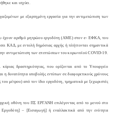
θηκε και ισχύει.
γαζομένων με εξαρτημένη εργασία για την αντιμετώπιση των
ου έχουν αριθμό μητρώου εργοδότη (ΑΜΕ) στον e- ΕΦΚΑ, του
βάσει ΚΑΔ, με εντολή δημόσιας αρχής ή πλήττονται σημαντικά
α την αντιμετώπιση των επιπτώσεων του κορωνοϊού COVID-19.
. κύριας δραστηριότητας, που ορίζονται από το Υπουργείο
ι η δυνατότητα υποβολής εντύπων σε διαφορετικούς χρόνους
ς του μέτρου) από τον ίδιο εργοδότη, τμηματικά με ξεχωριστές
ρχική οθόνη του ΠΣ ΕΡΓΑΝΗ επιλέγοντας από το μενού στο
Εργοδότη] – [Εισαγωγή] ή εναλλακτικά από την ενότητα