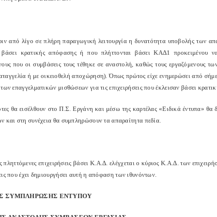
ριν από λίγο σε πλήρη παραγωγική λειτουργία η δυνατότητα υποβολής των απα
 βάσει κρατικής απόφασης ή που πλήττονται βάσει ΚΑΔ1 προκειμένου να
νους που οι συμβάσεις τους τέθηκε σε αναστολή, καθώς τους εργαζόμενους τω
 καταγγελία ή με οικειοθελή αποχώρηση). Όπως πρώτος είχε ενημερώσει από σήμ
 των επαγγελματικών μισθώσεων για τις επιχειρήσεις που έκλεισαν βάσει κρατι
ότες θα εισέλθουν στο Π.Σ. Εργάνη και μέσω της καρτέλας «Ειδικά έντυπα» θα
ν και στη συνέχεια θα συμπληρώσουν τα απαραίτητα πεδία.
ις πληττόμενες επιχειρήσεις βάσει Κ.Α.Δ. ελέγχεται ο κύριος Κ.Α.Δ. των επιχειρή
εις που έχει δημιουργήσει αυτή η απόφαση των ιθυνόντων.
ΕΣ ΣΥΜΠΛΗΡΩΣΗΣ ΕΝΤΥΠOY