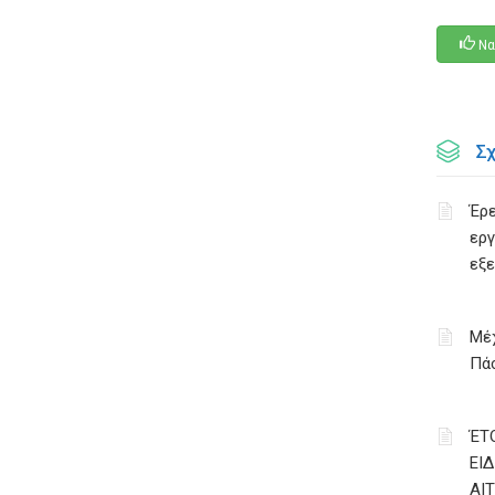
Να
Σ
Έρε
εργ
εξ
Μέχ
Πάσ
ΈΤ
ΕΙ
ΑΙ