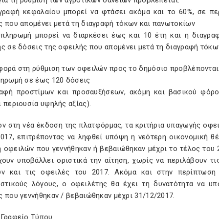
για τη ρύθμιση των αγροτικών δανείων προβλέπεται:
αγραφή κεφαλαίου μπορεί να φτάσει ακόμα και το 60%, σε π
ς που απομένει μετά τη διαγραφή τόκων και πανωτοκίων
οπληρωμή μπορεί να διαρκέσει έως και 10 έτη και η διαγρα
ης σε δόσεις της οφειλής που απομένει μετά τη διαγραφή τόκω
φορά στη ρύθμιση των οφειλών προς το δημόσιο προβλέπονται
ληρωμή σε έως 120 δόσεις
ραφή προστίμων και προσαυξήσεων, ακόμη και βασικού φόρο
 περιουσία υψηλής αξίας).
ον στη νέα έκδοση της πλατφόρμας, τα κριτήρια υπαγωγής οφει
2017, επιτρέποντας να ληφθεί υπόψη η νεότερη οικονομική θέσ
 οφειλών που γεννήθηκαν ή βεβαιώθηκαν μέχρι το τέλος του 2
χουν υποβάλλει οριστικά την αίτηση, χωρίς να περιλάβουν τι
υν και τις οφειλές του 2017. Ακόμα και στην περίπτωση
αστικούς λόγους, ο οφειλέτης θα έχει τη δυνατότητα να υπ
 που γεννήθηκαν / βεβαιώθηκαν μέχρι 31/12/2017.
 Γραφείο Τύπου