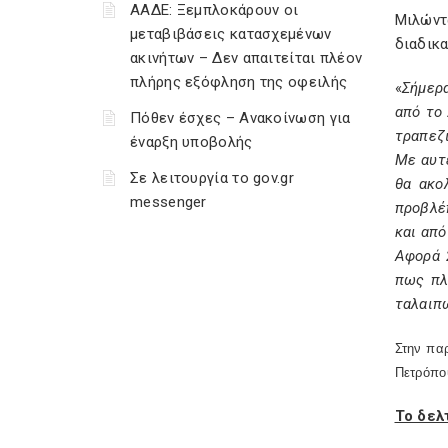
ΑΑΔΕ: Ξεμπλοκάρουν οι
Μιλώντ
μεταβιβάσεις κατασχεμένων
διαδικ
ακινήτων – Δεν απαιτείται πλέον
πλήρης εξόφληση της οφειλής
«
Σήμερ
από το 
Πόθεν έσχες – Ανακοίνωση για
τραπεζι
έναρξη υποβολής
Με αυτέ
Σε λειτουργία το gov.gr
θα ακο
messenger
προβλέπ
και από
Αφορά 
πως πλ
ταλαιπ
Στην πα
Πετρόπο
Το δελ