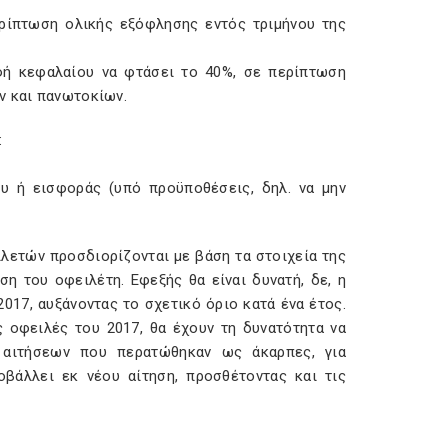
ερίπτωση ολικής εξόφλησης εντός τριμήνου της
φή κεφαλαίου να φτάσει το 40%, σε περίπτωση
ν και πανωτοκίων.
:
υ ή εισφοράς (υπό προϋποθέσεις, δηλ. να μην
λετών προσδιορίζονται με βάση τα στοιχεία της
η του οφειλέτη. Εφεξής θα είναι δυνατή, δε, η
017, αυξάνοντας το σχετικό όριο κατά ένα έτος.
ς οφειλές του 2017, θα έχουν τη δυνατότητα να
 αιτήσεων που περατώθηκαν ως άκαρπες, για
οβάλλει εκ νέου αίτηση, προσθέτοντας και τις