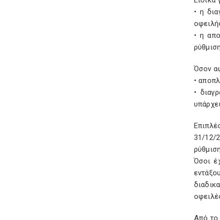
Ειδικά 
• η δι
οφειλή
• η απ
ρύθμισ
Όσον α
• αποπ
• διαγ
υπάρχει
Επιπλέ
31/12/
ρύθμιση
Όσοι έ
εντάξο
διαδικ
οφειλές
Από το