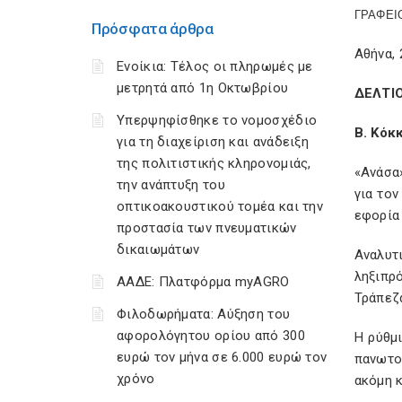
ΓΡΑΦΕΙ
Πρόσφατα άρθρα
Αθήνα, 
Ενοίκια: Τέλος οι πληρωμές με
μετρητά από 1η Οκτωβρίου
ΔΕΛΤΙ
Υπερψηφίσθηκε το νομοσχέδιο
Β. Κόκ
για τη διαχείριση και ανάδειξη
της πολιτιστικής κληρονομιάς,
«Ανάσα
την ανάπτυξη του
για το
οπτικοακουστικού τομέα και την
εφορία 
προστασία των πνευματικών
δικαιωμάτων
Αναλυτ
ληξιπρ
ΑΑΔΕ: Πλατφόρμα myAGRO
Τράπεζα
Φιλοδωρήματα: Αύξηση του
αφορολόγητου ορίου από 300
Η ρύθμ
ευρώ τον μήνα σε 6.000 ευρώ τον
πανωτο
χρόνο
ακόμη κ