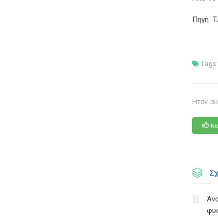
Πηγή: 
Tags:
Ηταν αυ
Να
Σ
Άνο
φυ