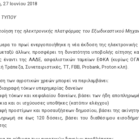
, 27 Ιουνίου 2018
 ΤΥΠΟΥ
ποίηση της ηλεκτρονικής πλατφόρμας του Εξωδικαστικού Μηχαν
μερα το πρωί ενεργοποιήθηκε η νέα έκδοση της ηλεκτρονικής
 μεταξύ άλλων, προσφέρει τη δυνατότητα υποβολής αίτησης κα
ς έναντι της ΑΑΔΕ, ασφαλιστικών ταμείων ΕΦΚΑ (κυρίως ΟΓΑ
ή Τράπεζα, Συνεταιριστικές, ΤΤ, FBB, Probank, Proton κλπ).
ση των αγροτικών χρεών μπορεί να περιλαμβάνει:
 διαγραφή τόκων υπερημερίας δανείων
ραφή τόκων και κεφαλαίου δανείων, βάσει των ήδη αποπληρωμ
ια και οι ισχύουσες υποθήκες (κατόπιν ελέγχου)
ραφή προστίμων και προσαυξήσεων δημοσίου, βάσει της ακίνητη
ληρωμή σε έως 120 δόσεις, βάσει του διαθέσιμου εισοδήμ
σης