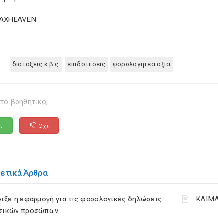
TAXHEAVEN
διαταξεις κ.β.ς.
επιδοτησεις
φορολογητεα αξια
τό βοηθητικό;
ι
Οχι
χετικά Άρθρα
ιξε η εφαρμογή για τις φορολογικές δηλώσεις
ΚΛΙΜΑ
σικών προσώπων