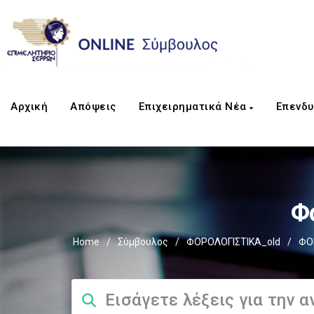
Αρχική
Απόψεις
Επιχειρηματικά Νέα
Επενδυ
Φ
Home
/
Σύμβουλος
/
ΦΟΡΟΛΟΓΙΣΤΙΚΑ_old
/
ΦΟ