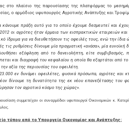
ας στο πλαίσιο της παρουσίασης της πλατφόρμας το μεσημέρ
ασίας, ο αρμόδιος υφυπουργός Αγροτικής Ανάπτυξης και Τροφί
α κάνουμε πράξη αυτό για το οποίο έχουμε δεσμευτεί και έχο
2012 οι αγρότες ήταν έρμαια των εισπρακτικών εταιρειών και 
κό ίδρυμα για να διευθετήσουν τις οφειλές τους, ενώ την ίδια
ς τις ρυθμίσεις δίνουμε μία πραγματική «ανάσα», μία ευνοϊκή 
λουθήσει εξόφληση από το δανειολήπτη, είτε συμβιβασμός, 
εται και διαγραφή του κεφαλαίου η οποία θα εξαρτάται από τ
 την αξία της περιουσίας του οφειλέτη.
23.000 εν δυνάμει οφειλέτες, φυσικά πρόσωπα, αγρότες και κ
έον δίνουμε τη δυνατότητα της εκ νέου επανεξέτασης του φ
ώρησαν τον αγροτικό κόσμο της χώρας
».
ρουσίαση συμμετείχαν οι συναρμόδιοι υφυπουργοί Οικονομικών κ. Κατε
υλος.
τίο τύπου από το Υπουργείο Οικονομίας και Ανάπτυξης: