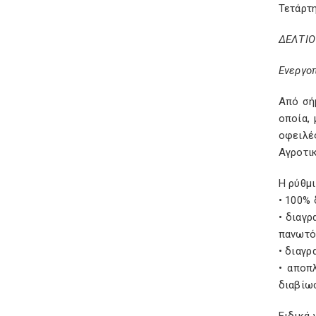
Τετάρτη
ΔΕΛΤΙΟ
Ενεργο
Από σή
οποία,
οφειλέ
Αγροτικ
Η ρύθμι
• 100%
• διαγ
πανωτόκ
• διαγ
• αποπ
διαβίω