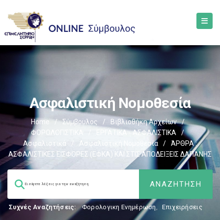
Ασφαλιστική Νομοθεσία
Home
/
Σύμβουλος
/
Βιβλιοθήκη Αρχείων
/
ΦΟΡΟΛΟΓΙΣΤΙΚΑ
/
ΕΡΓΑΤΙΚΑ - ΑΣΦΑΛΙΣΤΙΚΑ
/
Ασφαλιστικά
/
Ασφαλιστική Νομοθεσία
/
ΆΡΘΡΑ :
ΑΣΦΑΛΙΣΤΙΚΕΣ ΕΙΣΦΟΡΕΣ (ΕΦΚΑ) ΚΑΙ ΣΤΙΣ ΑΠΟΔΕΙΞΕΙΣ ΔΑΠΑΝΗΣ
Συχνές Αναζητήσεις:
Φορολογικη Ενημέρωση
,
Επιχειρήσεις