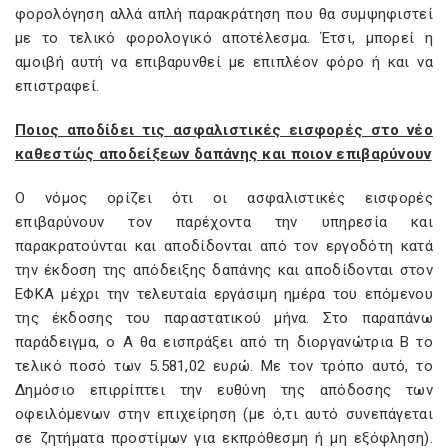
φορολόγηση αλλά απλή παρακράτηση που θα συμψηφιστεί
με το τελικό φορολογικό αποτέλεσμα. Έτσι, μπορεί η
αμοιβή αυτή να επιβαρυνθεί με επιπλέον φόρο ή και να
επιστραφεί.
Ποιος αποδίδει τις ασφαλιστικές εισφορές στο νέο
καθεστώς αποδείξεων δαπάνης και ποιον επιβαρύνουν
Ο νόμος ορίζει ότι οι ασφαλιστικές εισφορές
επιβαρύνουν τον παρέχοντα την υπηρεσία και
παρακρατούνται και αποδίδονται από τον εργοδότη κατά
την έκδοση της απόδειξης δαπάνης και αποδίδονται στον
ΕΦΚΑ μέχρι την τελευταία εργάσιμη ημέρα του επόμενου
της έκδοσης του παραστατικού μήνα. Στο παραπάνω
παράδειγμα, ο Α θα εισπράξει από τη διοργανώτρια Β το
τελικό ποσό των 5.581,02 ευρώ. Με τον τρόπο αυτό, το
Δημόσιο επιρρίπτει την ευθύνη της απόδοσης των
οφειλόμενων στην επιχείρηση (με ό,τι αυτό συνεπάγεται
σε ζητήματα προστίμων για εκπρόθεσμη ή μη εξόφληση).