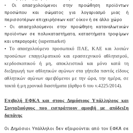
• Οι απασχολούμενοι στην προώθηση προϊόντων
προσώπου και σώματος για λογαριασμό μιας ή
περισσοτέρων επιχειρήσεων κατ’ οίκον ή σε άλλο χώρο
• Οι απασχολούμενοι στην προώθηση καταναλωτικών
προϊόντων σε πολυκαταστήματα, καταστήματα τροφίμων
και υπεραγορές (
super
market
)
• Το απασχολούμενο προσωπικό ΠΑΕ, ΚΑΕ και λοιπών
προσώπων επαγγελματικού και ερασιτεχνικού αθλητισμού,
κερδοσκοπικού ή μη, αποκλειστικά και μόνο κατά τη
διεξαγωγή των αθλητικών αγώνων στα γήπεδα παντός είδους
αθλητικών αγώνων αμειβόμενοι με την ώρα, την ημέρα, σε
τακτά ή μη χρονικά διαστήματα (άρθρο 6 του ν.4225/2014).
Επιβολή ΕΦΚΑ και στους Δημόσιους Υπάλληλους και
Συνταξιούχους που εισπράττουν αμοιβή με απόδειξη
δαπάνης
Οι Δημόσιοι Υπάλληλοι δεν εξαιρούνται από τον ΕΦΚΑ σε