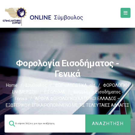
Φορολογία Εισοδήματος -
Γενικά
Home
/
Σύμβουλος
/
ΦΟΡΟΛΟΓΙΣΤΙΚΑ_old
/
ΦΟΡΟΛΟΓΙΚΗ
ΕΝΗΜΕΡΩΣΗ
/
ΕΙΣΟΔΗΜΑ
/
Φορολογία Εισοδήματος -
Γενικά
/
ΆΡΘΡΑ ΦΟΡΟΛΟΓΙΚΟΙ ΚΑΤΟΙΚΟΙ ΕΛΛΑΔΟΣ –
ΕΞΩΤΕΡΙΚΟΥ. ΕΠΙΚΑΙΡΟΠΟΙΗΜΕΝΟ ΜΕ ΤΙΣ ΤΕΛΕΥΤΑΙΕΣ ΑΛΛΑΓΕΣ