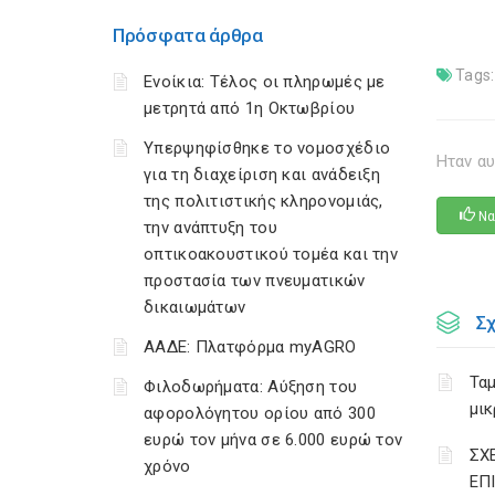
Πρόσφατα άρθρα
Tags:
Ενοίκια: Τέλος οι πληρωμές με
μετρητά από 1η Οκτωβρίου
Υπερψηφίσθηκε το νομοσχέδιο
Ηταν αυ
για τη διαχείριση και ανάδειξη
της πολιτιστικής κληρονομιάς,
Να
την ανάπτυξη του
οπτικοακουστικού τομέα και την
προστασία των πνευματικών
δικαιωμάτων
Σ
ΑΑΔΕ: Πλατφόρμα myAGRO
Ταμ
Φιλοδωρήματα: Αύξηση του
μικ
αφορολόγητου ορίου από 300
ευρώ τον μήνα σε 6.000 ευρώ τον
ΣΧ
χρόνο
ΕΠ