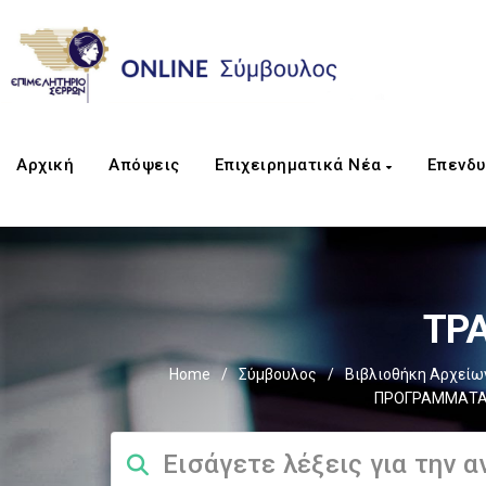
Αρχική
Απόψεις
Επιχειρηματικά Νέα
Επενδυ
ΤΡΑ
Home
/
Σύμβουλος
/
Βιβλιοθήκη Αρχείω
ΠΡΟΓΡΑΜΜΑΤΑ 