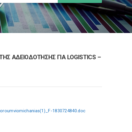
ΗΣ ΑΔΕΙΟΔΟΤΗΣΗΣ ΓΙΑ LOGISTICS –
-Foroumviomichanias(1)_F-1830724840.doc