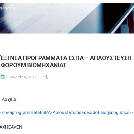
ειρήσεις
ΈΞΙ ΝΕΑ ΠΡΟΓΡΑΜΜΑΤΑ ΕΣΠΑ – AΠΛΟΥΣΤΕΥΣΗ Τ
ΦΟΡΟΥΜ ΒΙΟΜΗΧΑΝΙΑΣ
3 Μαρτίου, 2017
 Αρχεία:
ExineaprogrammataESPA-Aploustefsitisadeiodotisisgialogistics
TAXHEAVEN