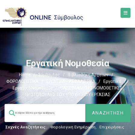
Εργατική Νομοθεσία
Home
/
Σύμβουλος
/
Βιβλιοθήκη Αρχείων
/
ΦΟΡΟΛΟΓΙΣΤΙΚΑ
/
ΕΡΓΑΤΙΚΑ - ΑΣΦΑΛΙΣΤΙΚΑ
/
Εργατικά
/
Εργατική Νομοθεσία
/
ΌΛΕΣ ΟΙ ΑΜΕΣΕΣ ΝΟΜΟΘΕΤΙΚΕΣ
ΠΡΩΤΟΒΟΥΛΙΕΣ ΤΟΥ ΥΠΟΥΡΓΕΙΟΥ ΕΡΓΑΣΙΑΣ
Συχνές Αναζητήσεις:
Φορολογικη Ενημέρωση
,
Επιχειρήσεις