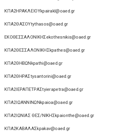
ΚΠΑ2ΗΡΑΚΛΕΙΟΥkpairakl@oaed.gr
ΚΠΑ2ΘΑΣΟΥtythasos@oaed.gr
ΕΚΟΘΕΣΣΑΛΟΝΙΚΗΣekothesnikis@oaed.gr
ΚΠΑ2ΘΕΣΣΑΛΟΝΙΚΗΣkpathes@oaed.gr
ΚΠΑ2ΘΗΒΩΝkpathi@oaed.gr
ΚΠΑ2ΘΗΡΑΣtysantorini@oaed.gr
ΚΠΑ2ΙΕΡΑΠΕΤΡΑΣtyierapetra@oaed.gr
ΚΠΑ2ΙΩΑΝΝΙΝΩΝkpaioa@oaed.gr
ΚΠΑ2ΙΩΝΙΑΣ ΘΕΣ/ΝΙΚΗΣkpaionthe@oaed.gr
ΚΠΑ2ΚΑΒΑΛΑΣkpakav@oaed.gr