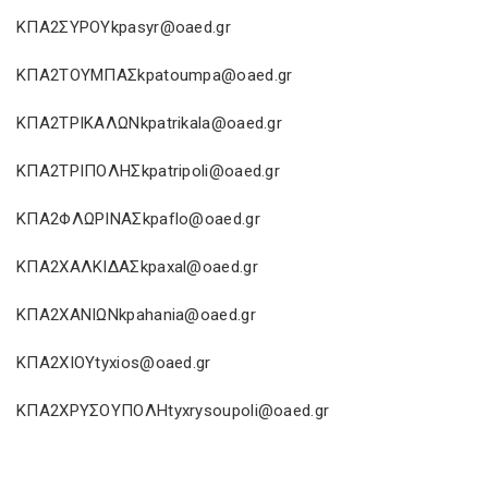
ΚΠΑ2ΣΥΡΟΥkpasyr@oaed.gr
ΚΠΑ2ΤΟΥΜΠΑΣkpatoumpa@oaed.gr
ΚΠΑ2ΤΡΙΚΑΛΩΝkpatrikala@oaed.gr
ΚΠΑ2ΤΡΙΠΟΛΗΣkpatripoli@oaed.gr
ΚΠΑ2ΦΛΩΡΙΝΑΣkpaflo@oaed.gr
ΚΠΑ2ΧΑΛΚΙΔΑΣkpaxal@oaed.gr
ΚΠΑ2ΧΑΝΙΩΝkpahania@oaed.gr
ΚΠΑ2ΧΙΟΥtyxios@oaed.gr
ΚΠΑ2ΧΡΥΣΟΥΠΟΛΗtyxrysoupoli@oaed.gr