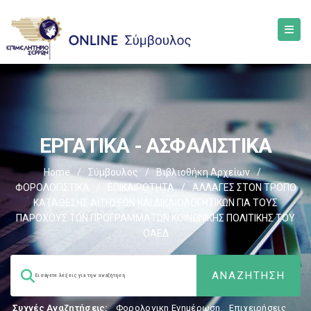
ΕΡΓΑΤΙΚΑ - ΑΣΦΑΛΙΣΤΙΚΑ
Home
/
Σύμβουλος
/
Βιβλιοθήκη Αρχείων
/
ΦΟΡΟΛΟΓΙΣΤΙΚΑ
/
ΕΠΙΚΑΙΡΟΤΗΤΑ
/
ΑΛΛΑΓΕΣ ΣΤΟΝ ΤΡΟΠΟ
ΚΑΤΑΘΕΣΗΣ ΑΙΤΗΣΕΩΝ ΚΑΙ ΔΙΚΑΙΟΛΟΓΗΤΙΚΩΝ ΓΙΑ ΤΟΥΣ
ΠΑΡΟΧΟΥΣ ΤΩΝ ΠΡΟΓΡΑΜΜΑΤΩΝ ΚΟΙΝΩΝΙΚΗΣ ΠΟΛΙΤΙΚΗΣ ΤΟΥ
ΟΑΕΔ
Συχνές Αναζητήσεις:
Φορολογικη Ενημέρωση
,
Επιχειρήσεις