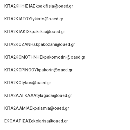
ΚΠΑ2ΚΗΦΙΣΙΑΣkpakifisia@oaed.gr
ΚΠΑ2ΚΙΑΤΟΥtykiato@oaed.gr
ΚΠΑ2ΚΙΛΚΙΣkpakilkis@oaed.gr
ΚΠΑ2ΚΟΖΑΝΗΣkpakozani@oaed.gr
ΚΠΑ2ΚΟΜΟΤΗΝΗΣkpakomotini@oaed.gr
ΚΠΑ2ΚΟΡΙΝΘΟΥkpakorin@oaed.gr
ΚΠΑ2ΚΩtykos@oaed.gr
ΚΠΑ2ΛΑΓΚΑΔΑtylagada@oaed.gr
ΚΠΑ2ΛΑΜΙΑΣkpalamia@oaed.gr
ΕΚΟΛΑΡΙΣΑΣekolarisa@oaed.gr