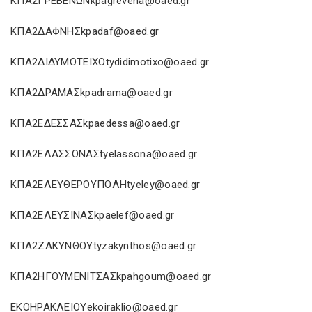
ΚΠΑ2ΓΡΕΒΕΝΩΝkpagrevena@oaed.gr
ΚΠΑ2ΔΑΦΝΗΣkpadaf@oaed.gr
ΚΠΑ2ΔΙΔΥΜΟΤΕΙΧΟtydidimotixo@oaed.gr
ΚΠΑ2ΔΡΑΜΑΣkpadrama@oaed.gr
ΚΠΑ2ΕΔΕΣΣΑΣkpaedessa@oaed.gr
ΚΠΑ2ΕΛΑΣΣΟΝΑΣtyelassona@oaed.gr
ΚΠΑ2ΕΛΕΥΘΕΡΟΥΠΟΛΗtyeley@oaed.gr
ΚΠΑ2ΕΛΕΥΣΙΝΑΣkpaelef@oaed.gr
ΚΠΑ2ΖΑΚΥΝΘΟΥtyzakynthos@oaed.gr
ΚΠΑ2ΗΓΟΥΜΕΝΙΤΣΑΣkpahgoum@oaed.gr
ΕΚΟΗΡΑΚΛΕΙΟΥekoiraklio@oaed.gr