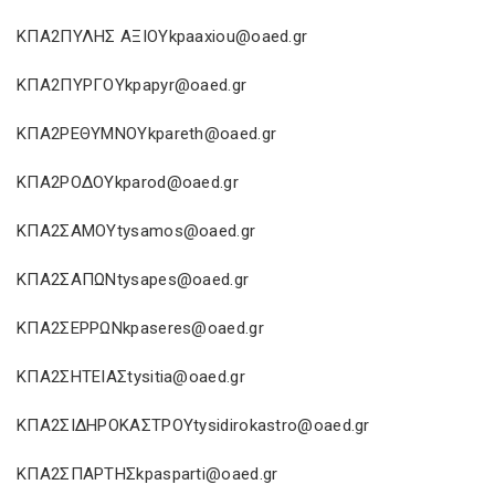
ΚΠΑ2ΠΥΛΗΣ ΑΞΙΟΥkpaaxiou@oaed.gr
ΚΠΑ2ΠΥΡΓΟΥkpapyr@oaed.gr
ΚΠΑ2ΡΕΘΥΜΝΟΥkpareth@oaed.gr
ΚΠΑ2ΡΟΔΟΥkparod@oaed.gr
ΚΠΑ2ΣΑΜΟΥtysamos@oaed.gr
ΚΠΑ2ΣΑΠΩΝtysapes@oaed.gr
ΚΠΑ2ΣΕΡΡΩΝkpaseres@oaed.gr
ΚΠΑ2ΣΗΤΕΙΑΣtysitia@oaed.gr
ΚΠΑ2ΣΙΔΗΡΟΚΑΣΤΡΟΥtysidirokastro@oaed.gr
ΚΠΑ2ΣΠΑΡΤΗΣkpasparti@oaed.gr