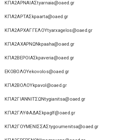
ΚΠΑ2ΑΡΝΑΙΑΣtyarnaia@oaed.gr
ΚΠΑ2ΑΡΤΑΣkpaarta@oaed.gr
ΚΠΑ2ΑΡΧΑΓΓΕΛΟΥtyarxagelos@oaed.gr
ΚΠΑ2ΑΧΑΡΝΩΝkpaaha@oaed.gr
ΚΠΑ2ΒΕΡΟΙΑΣkpaveria@oaed.gr
ΕΚΟΒΟΛΟΥekovolos@oaed.gr
ΚΠΑ2ΒΟΛΟΥkpavol@oaed.gr
ΚΠΑ2ΓΙΑΝΝΙΤΣΩΝtygianitsa@oaed.gr
ΚΠΑ2ΓΛΥΦΑΔΑΣkpaglf@oaed.gr
ΚΠΑ2ΓΟΥΜΕΝΙΣΣΑΣtygoumenitsa@oaed.gr