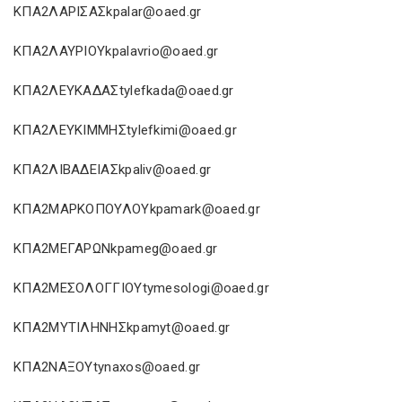
ΚΠΑ2ΛΑΡΙΣΑΣkpalar@oaed.gr
ΚΠΑ2ΛΑΥΡΙΟΥkpalavrio@oaed.gr
ΚΠΑ2ΛΕΥΚΑΔΑΣtylefkada@oaed.gr
ΚΠΑ2ΛΕΥΚΙΜΜΗΣtylefkimi@oaed.gr
ΚΠΑ2ΛΙΒΑΔΕΙΑΣkpaliv@oaed.gr
ΚΠΑ2ΜΑΡΚΟΠΟΥΛΟΥkpamark@oaed.gr
ΚΠΑ2ΜΕΓΑΡΩΝkpameg@oaed.gr
ΚΠΑ2ΜΕΣΟΛΟΓΓΙΟΥtymesologi@oaed.gr
ΚΠΑ2ΜΥΤΙΛΗΝΗΣkpamyt@oaed.gr
ΚΠΑ2ΝΑΞΟΥtynaxos@oaed.gr