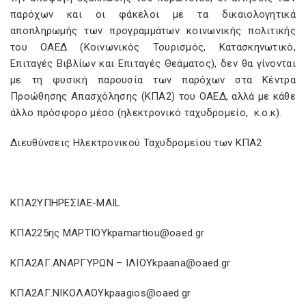
παρόχων και οι φάκελοι με τα δικαιολογητικά
αποπληρωμής των προγραμμάτων κοινωνικής πολιτικής
του ΟΑΕΔ (Κοινωνικός Τουρισμός, Κατασκηνωτικό,
Επιταγές Βιβλίων και Επιταγές Θεάματος), δεν θα γίνονται
με τη φυσική παρουσία των παρόχων στα Κέντρα
Προώθησης Απασχόλησης (ΚΠΑ2) του ΟΑΕΔ, αλλά με κάθε
άλλο πρόσφορο μέσο (ηλεκτρονικό ταχυδρομείο, κ.ο.κ).
Διευθύνσεις Ηλεκτρονικού Ταχυδρομείου των ΚΠΑ2
ΚΠΑ2ΥΠΗΡΕΣΙΑE-MAIL
ΚΠΑ225ης ΜΑΡΤΙΟΥkpamartiou@oaed.gr
ΚΠΑ2ΑΓ.ΑΝΑΡΓΥΡΩΝ – ΙΛΙΟΥkpaana@oaed.gr
ΚΠΑ2ΑΓ.ΝΙΚΟΛΑΟΥkpaagios@oaed.gr