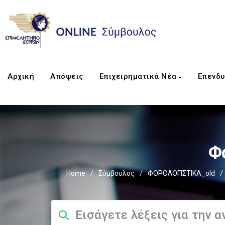
Αρχική
Απόψεις
Επιχειρηματικά Νέα
Επενδυ
Φ
Home
/
Σύμβουλος
/
ΦΟΡΟΛΟΓΙΣΤΙΚΑ_old
/