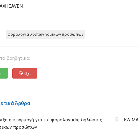
TAXHEAVEN
φορολογια λοιπων νομικων προσωπων
τό βοηθητικό;
ι
Οχι
χετικά Άρθρα
ιξε η εφαρμογή για τις φορολογικές δηλώσεις
ΚΛΙΜΑ
σικών προσώπων