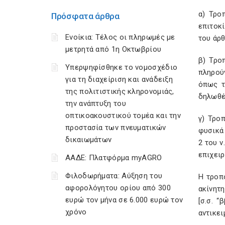
α) Τρο
Πρόσφατα άρθρα
επιτοκ
Ενοίκια: Τέλος οι πληρωμές με
του άρθ
μετρητά από 1η Οκτωβρίου
β) Τρο
Υπερψηφίσθηκε το νομοσχέδιο
πληρού
για τη διαχείριση και ανάδειξη
όπως τ
της πολιτιστικής κληρονομιάς,
δηλωθέ
την ανάπτυξη του
οπτικοακουστικού τομέα και την
γ) Τρο
προστασία των πνευματικών
φυσικά
δικαιωμάτων
2 του 
επιχειρ
ΑΑΔΕ: Πλατφόρμα myAGRO
Φιλοδωρήματα: Αύξηση του
Η τροπ
αφορολόγητου ορίου από 300
ακίνητ
ευρώ τον μήνα σε 6.000 ευρώ τον
[σ.σ. 
χρόνο
αντικει