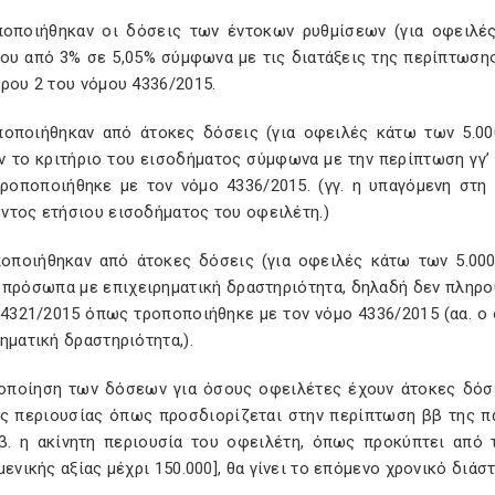
ποποιήθηκαν οι δόσεις των έντοκων ρυθμίσεων (για οφειλέ
ίου από 3% σε 5,05% σύμφωνα με τις διατάξεις της περίπτωσ
ρου 2 του νόμου 4336/2015.
ποποιήθηκαν από άτοκες δόσεις (για οφειλές κάτω των 5.0
ν το κριτήριο του εισοδήματος σύμφωνα με την περίπτωση γγ’ 
ροποποιήθηκε με τον νόμο 4336/2015. (γγ. η υπαγόμενη στη
ντος ετήσιου εισοδήματος του οφειλέτη.)
ποποιήθηκαν από άτοκες δόσεις (για οφειλές κάτω των 5.0
 πρόσωπα με επιχειρηματική δραστηριότητα, δηλαδή δεν πληρού
ν.4321/2015 όπως τροποποιήθηκε με τον νόμο 4336/2015 (αα. ο
ηματική δραστηριότητα,).
οποίηση των δόσεων για όσους οφειλέτες έχουν άτοκες δόσε
ης περιουσίας όπως προσδιορίζεται στην περίπτωση ββ της π
“ββ. η ακίνητη περιουσία του οφειλέτη, όπως προκύπτει από
μενικής αξίας μέχρι 150.000], θα γίνει το επόμενο χρονικό διάσ