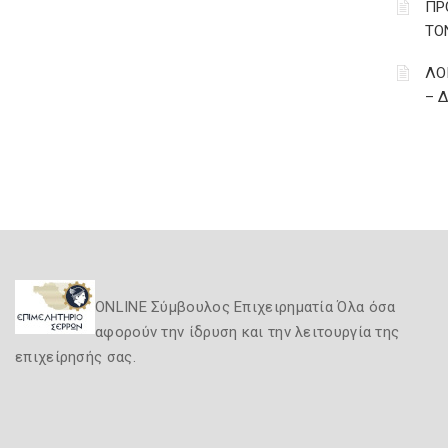
ΠΡ
ΤΟ
ΛΟ
– 
ONLINE Σύμβουλος Επιχειρηματία Όλα όσα
αφορούν την ίδρυση και την λειτουργία της
επιχείρησής σας.