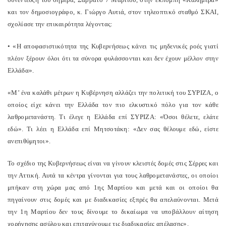
και τον δημοσιογράφο, κ. Γιώργο Αυτιά, στον τηλεοπτικό σταθμό ΣΚΑΙ,
σχολίασε την επικαιρότητα λέγοντας:
• «Η αποφασιστικότητα της Κυβερνήσεως κάνει τις μηδενικές ροές γιατί
πλέον ξέρουν όλοι ότι τα σύνορα φυλάσσονται και δεν έχουν μέλλον στην
Ελλάδα».
«Μ’ ένα καλάθι μέτρων η Κυβέρνηση αλλάζει την πολιτική του ΣΥΡΙΖΑ, ο
οποίος είχε κάνει την Ελλάδα τον πιο ελκυστικό πόλο για τον κάθε
λαθρομετανάστη. Τι έλεγε η Ελλάδα επί ΣΥΡΙΖΑ: «Όσοι θέλετε, ελάτε
εδώ». Τι λέει η Ελλάδα επί Μητσοτάκη: «Δεν σας θέλουμε εδώ, είστε
ανεπιθύμητοι».
Το σχέδιο της Κυβερνήσεως είναι να γίνουν κλειστές δομές στις Σέρρες και
την Αττική. Αυτά τα κέντρα γίνονται για τους λαθρομετανάστες, οι οποίοι
μπήκαν στη χώρα μας από 1ης Μαρτίου και μετά και οι οποίοι θα
πηγαίνουν στις δομές και με διαδικασίες εξπρές θα απελαύνονται. Μετά
την 1η Μαρτίου δεν τους δίνουμε το δικαίωμα να υποβάλλουν αίτηση
χορήγησης ασύλου και επιταχύνουμε τις διαδικασίες απέλασης».