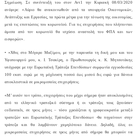
Σημείωση. Σε συνέντευξή του στον Αντ1 την Κυριακή 08/03/2020
ανέφερε: «Αύριο θα ανακοινωθούν από τα υπουργεία Οικονομικών,
Ανάπτυξης και Εργασίας, τα πρώτα μέτρα για την τόνωση της οικονομίας,
μετά τις επιπτώσεις του κορωνοϊού. Για τις επιχειρήσεις που πλήττονται
άμεσα από τον κορωνοϊό θα ισχύσει αναστολή του ΦΠΑ και των
εισφορών».
• «Χθες στο Μέγαρο Μαξίμου, με την παρουσία τη δική μου και του
Υφυπουργού μου, κ. Ι. Τσακίρη, ο Πρωθυπουργός κ. Κ. Μητσοτάκης
υπέγραψε με την Ευρωπαϊκή Τράπεζα Επενδύσεων συμφωνία εγγυοδοσίας
100 εκατ. ευρώ με τη μόχλευση ποσού έως μισού δις ευρώ για δάνεια
αποκλειστικά σε μικρομεσαίες επιχειρήσεις.
«Μ’ αυτόν τον τρόπο, επιχειρήσεις που μέχρι σήμερα ήταν αποκλεισμένες
από το ελληνικό τραπεζικό σύστημα ή οι τράπεζες τους ζητούσαν
collaterals, σε τρεις μήνες – τόσο χρειάζεται η γραφειοκρατία μεταξύ
τραπεζών και Ευρωπαϊκής Τράπεζας Επενδύσεων -θα πηγαίνουν στην
τράπεζα και θα λαμβάνουν χαμηλότοκο δάνειο. Δηλαδή, όλες οι
μικρομεσαίες επιχειρήσεις σε τρεις μήνες από σήμερα θα μπορούν να