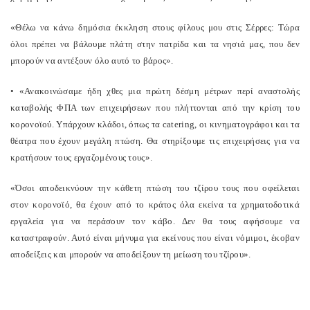
«Θέλω να κάνω δημόσια έκκληση στους φίλους μου στις Σέρρες: Τώρα
όλοι πρέπει να βάλουμε πλάτη στην πατρίδα και τα νησιά μας, που δεν
μπορούν να αντέξουν όλο αυτό το βάρος».
• «Ανακοινώσαμε ήδη χθες μια πρώτη δέσμη μέτρων περί αναστολής
καταβολής ΦΠΑ των επιχειρήσεων που πλήττονται από την κρίση του
κορονοϊού. Υπάρχουν κλάδοι, όπως τα catering, οι κινηματογράφοι και τα
θέατρα που έχουν μεγάλη πτώση. Θα στηρίξουμε τις επιχειρήσεις για να
κρατήσουν τους εργαζομένους τους».
«Όσοι αποδεικνύουν την κάθετη πτώση του τζίρου τους που οφείλεται
στον κορονοϊό, θα έχουν από το κράτος όλα εκείνα τα χρηματοδοτικά
εργαλεία για να περάσουν τον κάβο. Δεν θα τους αφήσουμε να
καταστραφούν. Αυτό είναι μήνυμα για εκείνους που είναι νόμιμοι, έκοβαν
αποδείξεις και μπορούν να αποδείξουν τη μείωση του τζίρου».