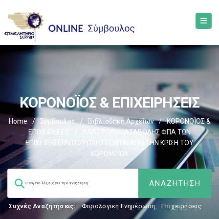
ΚΟΡΟΝΟΪΟΣ & ΕΠΙΧΕΙΡΗΣΕΙΣ
Home
/
Σύμβουλος
/
Βιβλιοθήκη Αρχείων
/
ΚΟΡΟΝΟΪΟΣ &
ΕΠΙΧΕΙΡΗΣΕΙΣ
/
ΑΝΑΣΤΟΛΗ ΚΑΤΑΒΟΛΗΣ ΦΠΑ ΤΩΝ
ΕΠΙΧΕΙΡΗΣΕΩΝ ΠΟΥ ΠΛΗΤΤΟΝΤΑΙ ΑΠΟ ΤΗΝ ΚΡΙΣΗ ΤΟΥ
ΚΟΡΟΝΟΪΟΥ
Συχνές Αναζητήσεις:
Φορολογικη Ενημέρωση
,
Επιχειρήσεις