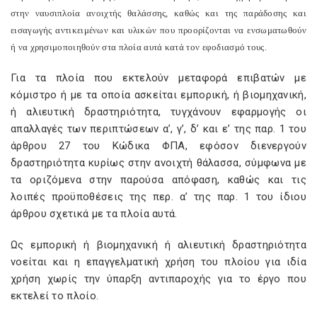
στην ναυσιπλοία ανοιχτής θαλάσσης, καθώς και της παράδοσης και
εισαγωγής αντικειμένων και υλικών που προορίζονται να ενσωματωθούν
ή να χρησιμοποιηθούν στα πλοία αυτά κατά τον εφοδιασμό τους.
Για τα πλοία που εκτελούν μεταφορά επιβατών με
κόμιστρο ή με τα οποία ασκείται εμπορική, ή βιομηχανική,
ή αλιευτική δραστηριότητα, τυγχάνουν εφαρμογής οι
απαλλαγές των περιπτώσεων α’, γ’, δ’ και ε’ της παρ. 1 του
άρθρου 27 του Κώδικα ΦΠΑ, εφόσον διενεργούν
δραστηριότητα κυρίως στην ανοιχτή θάλασσα, σύμφωνα με
τα οριζόμενα στην παρούσα απόφαση, καθώς και τις
λοιπές προϋποθέσεις της περ. α’ της παρ. 1 του ίδιου
άρθρου σχετικά με τα πλοία αυτά.
Ως εμπορική ή βιομηχανική ή αλιευτική δραστηριότητα
νοείται και η επαγγελματική χρήση του πλοίου για ιδία
χρήση χωρίς την ύπαρξη αντιπαροχής για το έργο που
εκτελεί το πλοίο.