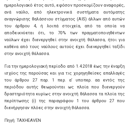
ημερολογιακό έτος αυτό, εφόσον προσκομίζουν αναφορές,
ανά ναύλο, από ηλεκτρονικά συστήματα αυτόματης
αναγνώρισης θαλάσσιου στίγματος (AIS) άλλων από αυτών
του άρθρου 4, ή λοιπά στοιχεία, από τα οποία να
αποδεικνύεται ότι, το 70% των πραγματοποιηθέντων
ναύλων έχει διενεργηθεί στην ανοιχτή θάλασσα, ήτοι για
καθένα από τους ναύλους αυτούς έχει διενεργηθεί ταξίδι
στην ανοιχτή θάλασσα.
Για την ημερολογιακή περίοδο από 1.4.2018 έως την έναρξη
ισχύος της παρούσας και για τις χορηγηθείσες απαλλαγές
του άρθρου 27 παρ. 1 περ. α’ υποπερ. αα εντός της
περιόδου αυτής θεωρούνται ως πλοία που δι­ενεργούν
δραστηριότητα κυρίως στην ανοιχτή θάλασσα τα πλοία της
περίπτωσης (i) της παραγράφου 1 του άρ­θρου 27 που
διενήργησαν πλόες στην ανοιχτή θάλασσα.
Πηγή: TAXHEAVEN