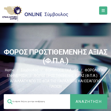
ΦΟΡΟΣ ΠΡΟΣΤΙΘΕΜΕΝΗΣ ΑΞΙΑΣ
(Φ.Π.Α.)
Home
/
Σύμβουλος
/
ΦΟΡΟΛΟΓΙΣΤΙΚΑ_old
/
ΦΟΡΟΛΟΓΙΚΗ
ΕΝΗΜΕΡΩΣΗ
/
ΦΟΡΟΣ ΠΡΟΣΤΙΘΕΜΕΝΗΣ ΑΞΙΑΣ (Φ.Π.Α.)
/
ΑΠΑΛΛΑΓΗ ΑΠΟ ΤΟ ΦΠΑ ΤΗΣ ΠΑΡΑΔΟΣΗΣ ΚΑΙ ΕΙΣΑΓΩΓΗΣ
ΠΛΟΙΩΝ