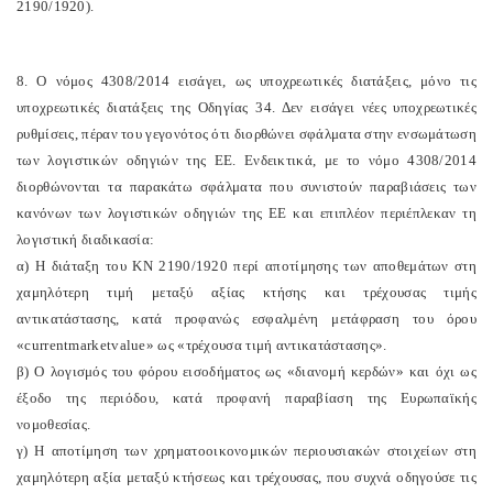
2190/1920).
8. Ο νόμος 4308/2014 εισάγει, ως υποχρεωτικές διατάξεις, μόνο τις
υποχρεωτικές διατάξεις της Οδηγίας 34. Δεν εισάγει νέες υποχρεωτικές
ρυθμίσεις, πέραν του γεγονότος ότι διορθώνει σφάλματα στην ενσωμάτωση
των λογιστικών οδηγιών της ΕΕ. Ενδεικτικά, με το νόμο 4308/2014
διορθώνονται τα παρακάτω σφάλματα που συνιστούν παραβιάσεις των
κανόνων των λογιστικών οδηγιών της ΕΕ και επιπλέον περιέπλεκαν τη
λογιστική διαδικασία:
α) Η διάταξη του ΚΝ 2190/1920 περί αποτίμησης των αποθεμάτων στη
χαμηλότερη τιμή μεταξύ αξίας κτήσης και τρέχουσας τιμής
αντικατάστασης, κατά προφανώς εσφαλμένη μετάφραση του όρου
«
current
market
value
» ως «τρέχουσα τιμή αντικατάστασης».
β) Ο λογισμός του φόρου εισοδήματος ως «διανομή κερδών» και όχι ως
έξοδο της περιόδου, κατά προφανή παραβίαση της Ευρωπαϊκής
νομοθεσίας.
γ) Η αποτίμηση των χρηματοοικονομικών περιουσιακών στοιχείων στη
χαμηλότερη αξία μεταξύ κτήσεως και τρέχουσας, που συχνά οδηγούσε τις