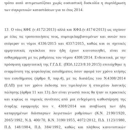
τρόπο αυτό αντιμετωπίζεται χωρίς ουσιαστική δυσκολία η συμπλήρωση
των συγκριτικών καταστάσεων για το έτος 2014.
13. Ο νέος ΚΦΕ (ν.4172/2013) αλλά και ΚΦΔ (ν.4174/2013) ως ισχύουν
με όλες τις τροποποιήσεις τους, συμπεριλαμβανομένων και αυτών που
επέφεραν οι νόμοι 4336/2015 και 4337/2015, καθώς και οι σχετικές
ερμηνευτικές εγκύκλιοι που ήδη έχουν κοινοποιηθεί, είναι σε
ευθυγράμμιση με τις ρυθμίσεις του νόμου 4308/2014. Ενδεικτικά, με την
πρόσφατη ερμηνευτική της Γ.Γ.Δ.Ε. (ΠΟΛ.1223/8.10.2015) επιτεύχθηκε η
εναρμόνιση της φορολογίας εισοδήματος όσον αφορά τον χρόνο κτήσης
του εισοδήματος (άρθρο 8, παρ.4), με τις διατάξεις του Ν.4308/2014
(ΕΛΠ) για τον χρόνο έκδοσης του τιμολογίου ή στοιχείου λιανικής
πώλησης (άρθρα 11 και 13). Δεν είναι γνωστό ποιες θα ήταν οι πρακτικές
και κυρίως οι νομικές συνέπειες από μια ενδεχόμενη καθυστέρηση της
έναρξης εφαρμογής του ν. 4308/2014 και αναβίωση των ήδη
καταργημένων διάσπαρτων λογιστικών ρυθμίσεων (Κ.Ν. 2190/1920,
2065/1992, Ν.Δ. 400/70, Κ.Ν. 3190/1955, 4072/2012, Π.Δ. 1123/1980,
Π.Δ. 148/1984, Π.Δ. 384/1992, καθώς και πλήθους κανονιστικών