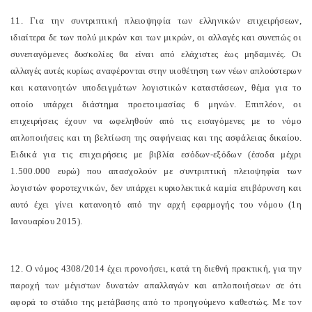
11. Για την συντριπτική πλειοψηφία των ελληνικών επιχειρήσεων,
ιδιαίτερα δε των πολύ μικρών και των μικρών, οι αλλαγές και συνεπώς οι
συνεπαγόμενες δυσκολίες θα είναι από ελάχιστες έως μηδαμινές. Οι
αλλαγές αυτές κυρίως αναφέρονται στην υιοθέτηση των νέων απλούστερων
και κατανοητών υποδειγμάτων λογιστικών καταστάσεων, θέμα για το
οποίο υπάρχει διάστημα προετοιμασίας 6 μηνών. Επιπλέον, οι
επιχειρήσεις έχουν να ωφεληθούν από τις εισαγόμενες με το νόμο
απλοποιήσεις και τη βελτίωση της σαφήνειας και της ασφάλειας δικαίου.
Ειδικά για τις επιχειρήσεις με βιβλία εσόδων-εξόδων (έσοδα μέχρι
1.500.000 ευρώ) που απασχολούν με συντριπτική πλειοψηφία των
λογιστών φοροτεχνικών, δεν υπάρχει κυριολεκτικά καμία επιβάρυνση και
αυτό έχει γίνει κατανοητό από την αρχή εφαρμογής του νόμου (1η
Ιανουαρίου 2015).
12. Ο νόμος 4308/2014 έχει προνοήσει, κατά τη διεθνή πρακτική, για την
παροχή των μέγιστων δυνατών απαλλαγών και απλοποιήσεων σε ότι
αφορά το στάδιο της μετάβασης από το προηγούμενο καθεστώς. Με τον