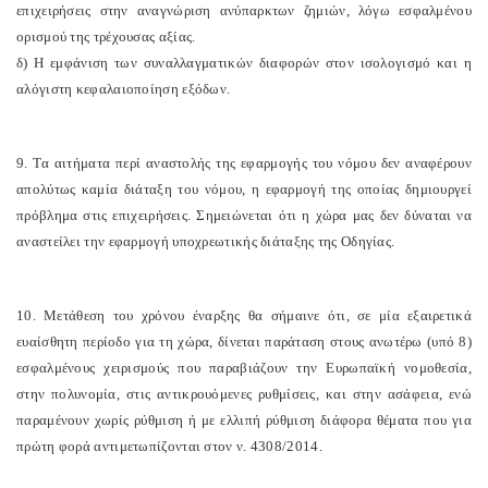
επιχειρήσεις στην αναγνώριση ανύπαρκτων ζημιών, λόγω εσφαλμένου
ορισμού της τρέχουσας αξίας.
δ) Η εμφάνιση των συναλλαγματικών διαφορών στον ισολογισμό και η
αλόγιστη κεφαλαιοποίηση εξόδων.
9. Τα αιτήματα περί αναστολής της εφαρμογής του νόμου δεν αναφέρουν
απολύτως καμία διάταξη του νόμου, η εφαρμογή της οποίας δημιουργεί
πρόβλημα στις επιχειρήσεις. Σημειώνεται ότι η χώρα μας δεν δύναται να
αναστείλει την εφαρμογή υποχρεωτικής διάταξης της Οδηγίας.
10. Μετάθεση του χρόνου έναρξης θα σήμαινε ότι, σε μία εξαιρετικά
ευαίσθητη περίοδο για τη χώρα, δίνεται παράταση στους ανωτέρω (υπό 8)
εσφαλμένους χειρισμούς που παραβιάζουν την Ευρωπαϊκή νομοθεσία,
στην πολυνομία, στις αντικρουόμενες ρυθμίσεις, και στην ασάφεια, ενώ
παραμένουν χωρίς ρύθμιση ή με ελλιπή ρύθμιση διάφορα θέματα που για
πρώτη φορά αντιμετωπίζονται στον ν. 4308/2014.