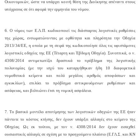
Οικονομικών, ώστε να υπάρχει κοινή θέση της Διοίκησης απέναντι στους
υπόχρεους σε ότι αφορά την ερμηνεία του νόμου.
6. Ο νόμος των Ε.Λ.Π. κωδικοποιεί τις διάσπαρτες λογιστικές ρυθμίσεις
της χώρας, ενσωματώνοντας με ορθότητα και πληρότητα την Οδηγία
2013/34/ΕΕ, η οποία με τη σειρά της κωδικοποίησε όλες τις υφιστάμενες
λογιστικές οδηγίες της ΕΕ (Τέταρτη και Έβδομη Οδηγία). Συνοπτικά, ο ν.
4308/2014 αντιμετωπίζει δραστικά το πρόβλημα της λογιστικής
πολυνομίας (με την ισχύ του καταργήθηκαν ήδη 10 διαφορετικά
νομοθετικά κείμενα και πολύ μεγάλος αριθμός αποφάσεων και
εγκυκλίων), επιλύει το πρόβλημα αντικρουόμενων ρυθμίσεων και
ασάφειας, και βελτιώνει έτσι τη νομική ασφάλεια.
7. Το βασικό μοντέλο αποτίμησης των λογιστικών οδηγιών της ΕΕ ήταν
πάντοτε το κόστος κτήσης, δεν έχουν υπάρξει αλλαγές στο κείμενο της
Οδηγίας. Ως εκ τούτου, με τον ν. 4308/2014 δεν έχουν εισαχθεί
ουσιαστικές αλλαγές σε σχέση με το προηγούμενο πλαίσιο (Ε.ΓΛ.Σ. και ΚΝ