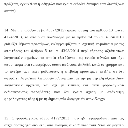
πράξεων, εγκυκλίων ή οδηγιών που έχουν εκδοθεί δυνάμει των διατάξεων
αυτών).
14. Με την πρόσφατη (ν. 4337/2015) τροποποίηση του άρθρου 13 του ν.
4174/2013, το οποίο σε συνδυασμό με το άρθρο 54 του ν. 4174/2013
ρυθμίζει θέματα προστίμων, ευθυγραμμίζεται η σχετική νομοθεσία με τις
απαιτήσεις του άρθρου 5 του ν. 4308/2014 περί τήρησης αξιόπιστων
λογιστικών αρχείων, τα οποία εξετάζονται ως ενιαίο σύνολο και όχι
αποσπασματικά τα επιμέρους συστατικά τους. Δηλαδή, κατά το γράμμα και
το πνεύμα των νέων ρυθμίσεων, η επιβολή προστίμων εφεξής, σε ότι
αφορά τη λογιστική λειτουργία, συναρτάται με την μη τήρηση αξιόπιστων
λογιστικών αρχείων, και όχι με τυπικές και άνευ φορολογικού
ενδιαφέροντος παραβάσεις που δεν έχουν σχέση με απόκρυψη
φορολογητέας ύλης ή με τη δημιουργία δυσχερειών στον έλεγχο.
15. Ο φορολογικός νόμος 4172/2013, που ήδη εφαρμόζεται από τις
επιχειρήσεις για δύο έτη, από πλευράς φιλοσοφίας ταυτίζεται σε μεγάλο