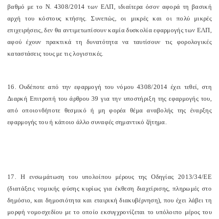
βαθμό με το Ν. 4308/2014 των ΕΛΠ, ιδιαίτερα όσον αφορά τη βασική
αρχή του κόστους κτήσης. Συνεπώς, οι μικρές και οι πολύ μικρές
επιχειρήσεις, δεν θα αντιμετωπίσουν καμία δυσκολία εφαρμογής των ΕΛΠ,
αφού έχουν πρακτικά τη δυνατότητα να ταυτίσουν τις φορολογικές
καταστάσεις τους με τις λογιστικές.
16. Ουδέποτε από την εφαρμογή του νόμου 4308/2014 έχει τεθεί, στη
Διαρκή Επιτροπή του άρθρου 39 για την υποστήριξη της εφαρμογής του,
από οποιονδήποτε θεσμικό ή μη φορέα θέμα αναβολής της έναρξης
εφαρμογής του ή κάποιο άλλο συναφές σημαντικό ζήτημα.
17. Η ενσωμάτωση του υπολοίπου μέρους της Οδηγίας 2013/34/ΕΕ
(διατάξεις νομικής φύσης κυρίως για έκθεση διαχείρισης, πληρωμές στο
δημόσιο, και δημοσιότητα και εταιρική διακυβέρνηση), που έχει λάβει τη
μορφή νομοσχεδίου με το οποίο εκσυγχρονίζεται το υπόλοιπο μέρος του