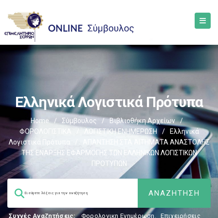
Ελληνικά Λογιστικά Πρότυπα
Home
/
Σύμβουλος
/
Βιβλιοθήκη Αρχείων
/
ΦΟΡΟΛΟΓΙΣΤΙΚΑ
/
ΛΟΓΙΣΤΙΚΗ ΕΝΗΜΕΡΩΣΗ
/
Ελληνικά
Λογιστικά Πρότυπα
/
ΑΠΑΝΤΗΣΗ ΣΤΑ ΑΙΤΗΜΑΤΑ ΑΝΑΣΤΟΛΗΣ
ΤΗΣ ΕΝΑΡΞΗΣ ΕΦΑΡΜΟΓΗΣ ΤΩΝ ΕΛΛΗΝΙΚΩΝ ΛΟΓΙΣΤΙΚΩΝ
ΠΡΟΤΥΠΩΝ
Συχνές Αναζητήσεις:
Φορολογικη Ενημέρωση
,
Επιχειρήσεις