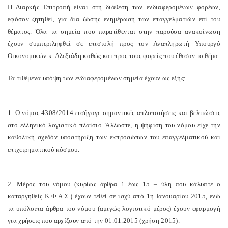
Η Διαρκής Επιτροπή είναι στη διάθεση των ενδιαφερομένων φορέων,
εφόσον ζητηθεί, για δια ζώσης ενημέρωση των επαγγελματιών επί του
θέματος. Όλα τα σημεία που παρατίθενται στην παρούσα ανακοίνωση
έχουν συμπεριληφθεί σε επιστολή προς τον Αναπληρωτή Υπουργό
Οικονομικών κ. Αλεξιάδη καθώς και προς τους φορείς που έθεσαν το θέμα.
Τα τιθέμενα υπόψη των ενδιαφερομένων σημεία έχουν ως εξής:
1. Ο νόμος 4308/2014 εισήγαγε σημαντικές απλοποιήσεις και βελτιώσεις
στο ελληνικό λογιστικό πλαίσιο. Άλλωστε, η ψήφιση του νόμου είχε την
καθολική σχεδόν υποστήριξη των εκπροσώπων του επαγγελματικού και
επιχειρηματικού κόσμου.
2. Μέρος του νόμου (κυρίως άρθρα 1 έως 15 – ύλη που κάλυπτε ο
καταργηθείς Κ.Φ.Α.Σ.) έχουν τεθεί σε ισχύ από 1η Ιανουαρίου 2015, ενώ
τα υπόλοιπα άρθρα του νόμου (αμιγώς λογιστικό μέρος) έχουν εφαρμογή
για χρήσεις που αρχίζουν από την 01.01.2015 (χρήση 2015).