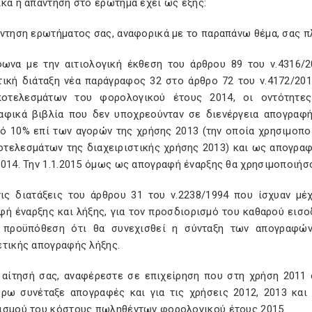
κά η απάντηση στο ερώτημα έχει ως εξής:
άντηση ερωτήματος σας, αναφορικά με το παραπάνω θέμα, σας π
φωνα με την αιτιολογική έκθεση του άρθρου 89 του ν.4316/
τική διάταξη νέα παράγραφος 32 στο άρθρο 72 του ν.4172/201
οτελεσμάτων του φορολογικού έτους 2014, οι οντότητες 
αφικά βιβλία που δεν υποχρεούνταν σε διενέργεια απογραφ
ό 10% επί των αγορών της χρήσης 2013 (την οποία χρησιμοπο
οτελεσμάτων της διαχειριστικής χρήσης 2013) και ως απογρ
2014. Την 1.1.2015 όμως ως απογραφή έναρξης θα χρησιμοποιήσ
τις διατάξεις του άρθρου 31 του ν.2238/1994 που ίσχυαν μέχρ
φή έναρξης και λήξης, για τον προσδιορισμό του καθαρού εισ
 προϋπόθεση ότι θα συνεχισθεί η σύνταξη των απογραφών
ετικής απογραφής λήξης.
ν αίτησή σας, αναφέρεστε σε επιχείρηση που στη χρήση 2011
έρω συνέταξε απογραφές και για τις χρήσεις 2012, 2013 και
ισμού του κόστους πωληθέντων φορολογικού έτους 2015.