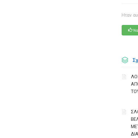
Ηταν αυ
Να
Σ
ΛΟ
ΑΠ
ΤΟ
ΣΛ
ΒΕ
ΜΕ
ΔΙ