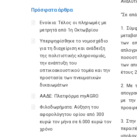
Αναλυτι
Πρόσφατα άρθρα
“Σε απ
Ενοίκια: Τέλος οι πληρωμές με
1. Σύμ
μετρητά από 1η Οκτωβρίου
μεταβα
Υπερψηφίσθηκε το νομοσχέδιο
των απ
για τη διαχείριση και ανάδειξη
απλογρ
της πολιτιστικής κληρονομιάς,
ποσοστ
την ανάπτυξη του
των απ
οπτικοακουστικού τομέα και την
έτους 
προστασία των πνευματικών
δικαιωμάτων
2. Με 
απογρα
ΑΑΔΕ: Πλατφόρμα myAGRO
με την
Φιλοδωρήματα: Αύξηση του
προαιρ
αφορολόγητου ορίου από 300
3. Στη
ευρώ τον μήνα σε 6.000 ευρώ τον
περαιτ
χρόνο
υπολογ