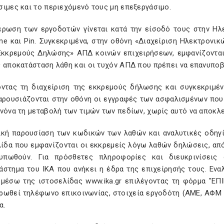
ιμες και το περιεχόμενό τους μη επεξεργάσιμο.
έρωση των εργοδοτών γίνεται κατά την είσοδό τους στην Η
me και Pin. Συγκεκριμένα, στην οθόνη «Διαχείριση Ηλεκτρον
Εκκρεμούς Δηλώσης» ΑΠΔ κοινών επιχειρήσεων, εμφανίζονται
ς αποκατάσταση λάθη και οι τυχόν ΑΠΔ που πρέπει να επανυπο
οντας τη διαχείριση της εκκρεμούς δήλωσης και συγκεκριμέ
αρουσιάζονται στην οθόνη οι εγγραφές των ασφαλισμένων που
νόνα τη μεταβολή των τιμών των πεδίων, χωρίς αυτό να αποκλε
ική παρουσίαση των κωδικών των λαθών και αναλυτικές οδηγ
λίδα που εμφανίζονται οι εκκρεμείς λόγω λαθών δηλώσεις, από
υπωθούν. Για πρόσθετες πληροφορίες και διευκρινίσεις
άστημα του ΙΚΑ που ανήκει η έδρα της επιχείρησής τους. Εν
 μέσω της ιστοσελίδας www.ika.gr επιλέγοντας τη φόρμα "ΕΠ
ρωθεί τηλέφωνο επικοινωνίας, στοιχεία εργοδότη (ΑΜΕ, ΑΦΜ κ
α.