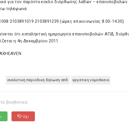
τικά για τον παρόντα κύκλο διόρθωσης λαθών – επανυποβολών
τω τηλέφωνα:
1008 2103891019 2103891239 (ώρες επικοινωνίας 8.00-14.30)
αίνεται ότι καταληκτική ημερομηνία επανυποβολών ΑΠΔ, διόρ
ζεται η 4η Δεκεμβρίου 2011.
TAXHEAVEN
αναλυτικη περιοδικη δηλωση απδ
εργατικη νομοθεσια
τό βοηθητικό;
ι
Οχι