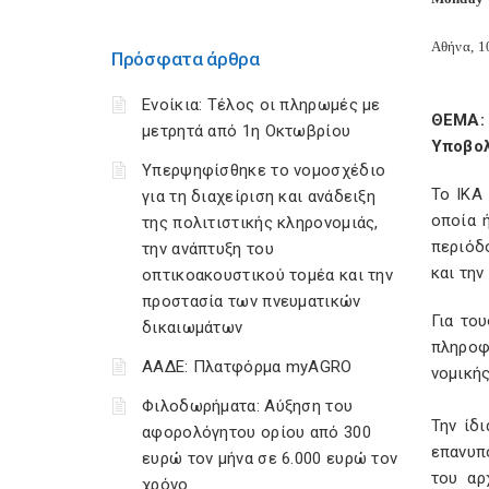
Αθήνα, 1
Πρόσφατα άρθρα
Ενοίκια: Τέλος οι πληρωμές με
ΘΕΜΑ:
μετρητά από 1η Οκτωβρίου
Υποβολ
Υπερψηφίσθηκε το νομοσχέδιο
Το ΙΚΑ
για τη διαχείριση και ανάδειξη
οποία 
της πολιτιστικής κληρονομιάς,
περιόδ
την ανάπτυξη του
και τη
οπτικοακουστικού τομέα και την
προστασία των πνευματικών
Για το
δικαιωμάτων
πληροφ
ΑΑΔΕ: Πλατφόρμα myAGRO
νομική
Φιλοδωρήματα: Αύξηση του
Την ίδ
αφορολόγητου ορίου από 300
επανυπ
ευρώ τον μήνα σε 6.000 ευρώ τον
του αρ
χρόνο