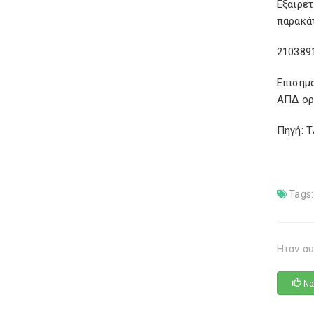
Eξαιρε
παρακά
210389
Επισημ
ΑΠΔ ορί
Πηγή: 
Tags:
Ηταν αυ
Να