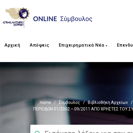
Αρχική
Απόψεις
Επιχειρηματικά Νέα
Επενδυ
Home
/
Σύμβουλος
/
Βιβλιοθήκη Αρχείων
/
ΠΕΡΙΟΔΩΝ 01/2002 – 09/2011 ΑΠΟ ΧΡΗΣΤΕΣ ΤΟΥ 