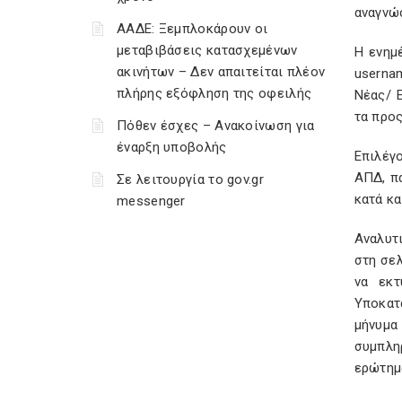
αναγνώσ
ΑΑΔΕ: Ξεμπλοκάρουν οι
μεταβιβάσεις κατασχεμένων
Η ενημ
ακινήτων – Δεν απαιτείται πλέον
userna
πλήρης εξόφληση της οφειλής
Νέας/ 
τα προ
Πόθεν έσχες – Ανακοίνωση για
έναρξη υποβολής
Επιλέγ
ΑΠΔ, π
Σε λειτουργία το gov.gr
κατά κα
messenger
Αναλυτ
στη σε
να εκτ
Υποκατ
μήνυμα
συμπλη
ερώτημ