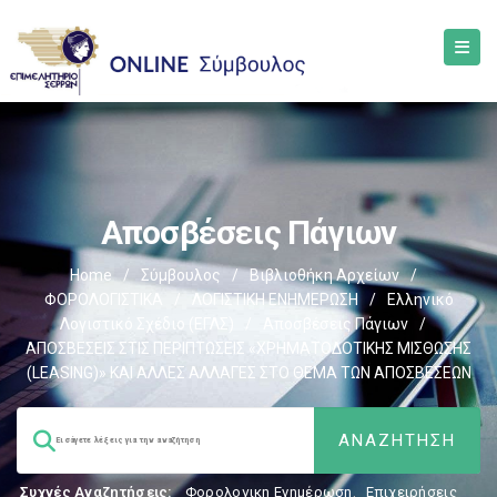
Αποσβέσεις Πάγιων
Home
/
Σύμβουλος
/
Βιβλιοθήκη Αρχείων
/
ΦΟΡΟΛΟΓΙΣΤΙΚΑ
/
ΛΟΓΙΣΤΙΚΗ ΕΝΗΜΕΡΩΣΗ
/
Ελληνικό
Λογιστικό Σχέδιο (ΕΓΛΣ)
/
Αποσβέσεις Πάγιων
/
ΑΠΟΣΒΕΣΕΙΣ ΣΤΙΣ ΠΕΡΙΠΤΩΣΕΙΣ «ΧΡΗΜΑΤΟΔΟΤΙΚΗΣ ΜΙΣΘΩΣΗΣ
(LEASING)» ΚΑΙ ΑΛΛΕΣ ΑΛΛΑΓΕΣ ΣΤΟ ΘΕΜΑ ΤΩΝ ΑΠΟΣΒΕΣΕΩΝ
Συχνές Αναζητήσεις:
Φορολογικη Ενημέρωση
,
Επιχειρήσεις