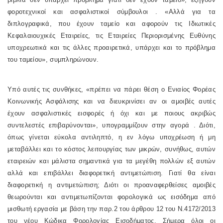
φοροτεχνικοί και ασφαλιστικοί σύμβουλοι . «Αλλά για τα
διπλογραφικά, που έχουν ταμείο και αφορούν τις Ιδιωτικές
Κεφαλαιουχικές Εταιρείες, τις Εταιρείες Περιορισμένης Ευθύνης
υποχρεωτικά και τις άλλες προαιρετικά, υπάρχει και το πρόβλημα
του ταμείου», συμπληρώνουν.
Υπό αυτές τις συνθήκες, «πρέπει να πάρει θέση ο Ενιαίος Φορέας
Κοινωνικής Ασφάλισης και να διευκρινίσει αν οι αμοιβές αυτές
έχουν ασφαλιστικές εισφορές ή όχι και με ποιους ακριβώς
συντελεστές επιβαρύνονται», υπογραμμίζουν στην αγορά . Διότι,
όπως γίνεται εύκολα αντιληπτό, η εν λόγω υποχρέωση ή μη
μεταβάλλει και το κόστος λειτουργίας των μικρών, συνήθως, αυτών
εταιρειών και μάλιστα σημαντικά για τα μεγέθη πολλών εξ αυτών
αλλά και επιβάλλει διαφορετική αντιμετώπιση. Γιατί θα είναι
διαφορετική η αντιμετώπιση; Διότι οι προαναφερθείσες αμοιβές
θεωρούνται και αντιμετωπίζονται φορολογικά ως εισόδημα από
μισθωτή εργασία με βάση την παρ.2 του άρθρου 12 του Ν.4172/2013
του νέου Κώδικα Φορολογίας Εισοδήματος. Σήμερα όλοι οι