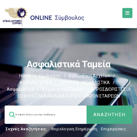
Ασφαλιστικά Ταμεία
Home
/
Σύμβουλος
/
Βιβλιοθήκη Αρχείων
/
ΦΟΡΟΛΟΓΙΣΤΙΚΑ
/
ΕΡΓΑΤΙΚΑ - ΑΣΦΑΛΙΣΤΙΚΑ
/
Ασφαλιστικά
/
Ασφαλιστικά Ταμεία
/
ΑΠΡΟΣΔΙΟΡΙΣΤΕΣ ΟΙ
ΕΙΣΦΟΡΕΣ ΑΜΟΙΒΩΝ ΔΙΑΧΕΙΡΙΣΗΣ ΜΙΚΡΩΝ ΕΤΑΙΡΕΙΩΝ
Συχνές Αναζητήσεις:
Φορολογικη Ενημέρωση
,
Επιχειρήσεις