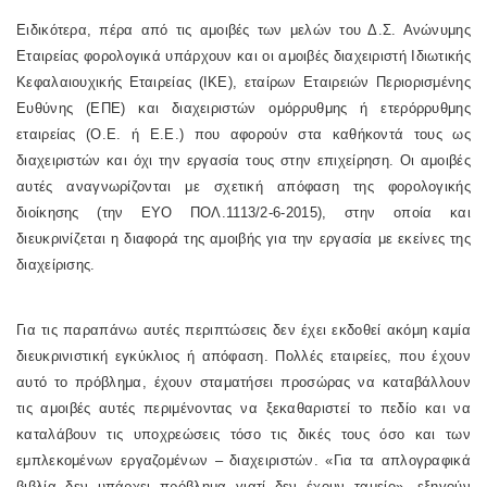
Ειδικότερα, πέρα από τις αμοιβές των μελών του Δ.Σ. Ανώνυμης
Εταιρείας φορολογικά υπάρχουν και οι αμοιβές διαχειριστή Ιδιωτικής
Κεφαλαιουχικής Εταιρείας (ΙΚΕ), εταίρων Εταιρειών Περιορισμένης
Ευθύνης (ΕΠΕ) και διαχειριστών ομόρρυθμης ή ετερόρρυθμης
εταιρείας (Ο.Ε. ή Ε.Ε.) που αφορούν στα καθήκοντά τους ως
διαχειριστών και όχι την εργασία τους στην επιχείρηση. Οι αμοιβές
αυτές αναγνωρίζονται με σχετική απόφαση της φορολογικής
διοίκησης (την ΕΥΟ ΠΟΛ.1113/2-6-2015), στην οποία και
διευκρινίζεται η διαφορά της αμοιβής για την εργασία με εκείνες της
διαχείρισης.
Για τις παραπάνω αυτές περιπτώσεις δεν έχει εκδοθεί ακόμη καμία
διευκρινιστική εγκύκλιος ή απόφαση. Πολλές εταιρείες, που έχουν
αυτό το πρόβλημα, έχουν σταματήσει προσώρας να καταβάλλουν
τις αμοιβές αυτές περιμένοντας να ξεκαθαριστεί το πεδίο και να
καταλάβουν τις υποχρεώσεις τόσο τις δικές τους όσο και των
εμπλεκομένων εργαζομένων – διαχειριστών. «Για τα απλογραφικά
βιβλία δεν υπάρχει πρόβλημα γιατί δεν έχουν ταμείο», εξηγούν