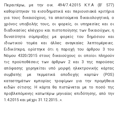
Περαιτέρω, με την οικ. 494/7.4.2015 Κ.Υ.Α (Β’ 577)
καθορίστηκαν τα εισοδηματικά και περιουσιακά κριτήρια
για τους δικαιούχους, τα απαιτούμενα δικαιολογητικά, ο
χρόνος υποβολής τους, οι φορείς, οι υπηρεσίες και οι
διαδικασίες ελέγχου και πιστοποίησης των δικαιούχων, η
δυνατότητα σύμπραξης με φορείς του δημόσιου και
ιδιωτικού τομέα και άλλες αναγκαίες λεπτομέρειες.
Ειδικότερα, ορίστηκε ότι η παροχή του άρθρου 3 του
Νόμου 4320/2015 στους δικαιούχους οι οποίοι πληρούν
τις προϋποθέσεις των άρθρων 2 και 3 της παρούσας
απόφασης χορηγείται υπό μορφή ηλεκτρονικής κάρτας
συμβατής με τερματικά αποδοχής καρτών (POS)
καταστημάτων εμπορίας τροφίμων για την προμήθεια
ειδών σίτισης. Η κάρτα θα πιστώνεται με το ποσό της
προβλεπόμενης κατωτέρω μηνιαίας επιδότησης, από την
1.4.2015 και μέχρι 31.12.2015…».