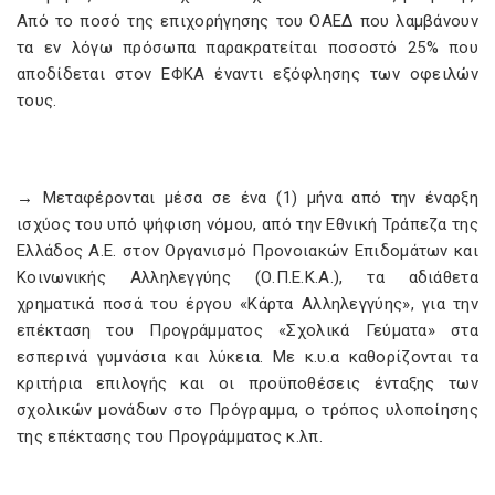
Από το ποσό της επιχορήγησης του ΟΑΕΔ που λαμβάνουν
τα εν λόγω πρόσωπα παρακρατείται ποσοστό 25% που
αποδίδεται στον ΕΦΚΑ έναντι εξόφλησης των οφειλών
τους.
→ Μεταφέρονται μέσα σε ένα (1) μήνα από την έναρξη
ισχύος του υπό ψήφιση νόμου, από την Εθνική Τράπεζα της
Ελλάδος Α.Ε. στον Οργανισμό Προνοιακών Επιδομάτων και
Κοινωνικής Αλληλεγγύης (Ο.Π.Ε.Κ.Α.), τα αδιάθετα
χρηματικά ποσά του έργου «Κάρτα Αλληλεγγύης», για την
επέκταση του Προγράμματος «Σχολικά Γεύματα» στα
εσπερινά γυμνάσια και λύκεια. Με κ.υ.α καθορίζονται τα
κριτήρια επιλογής και οι προϋποθέσεις ένταξης των
σχολικών μονάδων στο Πρόγραμμα, ο τρόπος υλοποίησης
της επέκτασης του Προγράμματος κ.λπ.