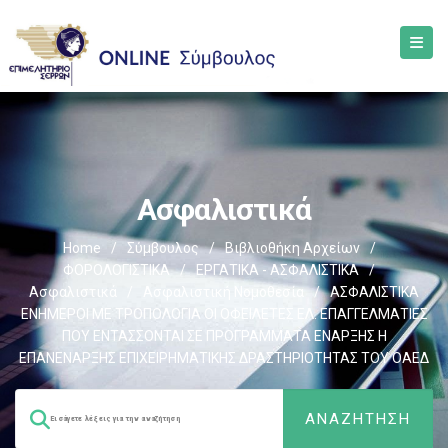
Ασφαλιστικά
Home
/
Σύμβουλος
/
Βιβλιοθήκη Αρχείων
/
ΦΟΡΟΛΟΓΙΣΤΙΚΑ
/
ΕΡΓΑΤΙΚΑ - ΑΣΦΑΛΙΣΤΙΚΑ
/
Ασφαλιστικά
/
Ασφαλιστική Νομοθεσία
/
ΑΣΦΑΛΙΣΤΙΚΑ
ΕΝΗΜΕΡΟΙ ΜΕ ΤΡΟΠΟΛΟΓΙΑ ΟΙ ΟΦΕΙΛΕΤΕΣ ΕΛ. ΕΠΑΓΓΕΛΜΑΤΙΕΣ
ΠΟΥ ΕΝΤΑΣΣΟΝΤΑΙ ΣΕ ΠΡΟΓΡΑΜΜΑΤΑ ΕΝΑΡΞΗΣ Η
ΕΠΑΝΕΝΑΡΞΗΣ ΕΠΙΧΕΙΡΗΜΑΤΙΚΗΣ ΔΡΑΣΤΗΡΙΟΤΗΤΑΣ ΤΟΥ ΟΑΕΔ