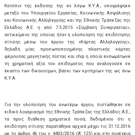
Κατόπιν της έκδοσης της εν λόγω Κ.Υ.Α., υπογράφηκε
μεταξύ του Υπουργείου Εργασίας, Κοινωνικής Ασφάλισης
και Κοινωνικής Αλληλεγγύης και της Εθνικής Τράπεζας της
Ελλάδος Α.Ε. η από 7.5.2015 «Σύμβαση Συνεργασίας»,
αντικείμενο της οποίας ήταν η υλοποίηση της επιδότησης
σίτισης μέσω του έργου της «Κάρτας Αλληλεγγύης»,
δηλαδή μίας προσωποποιημένης πλαστικής κάρτας
φέρουσας μαγνητικής πίστας και chip η οποία ενσωμάτωνε
τη χρηματική αξία του επιδόματος που αναλογούσε σε
έκαστο των δικαιούχων, βάσει των κριτηρίων της ως άνω
Κ.Υ.Α.
Για την υλοποίηση του ανωτέρω έργου, πιστώθηκαν σε
ειδικό λογαριασμό της Εθνικής Τράπεζας της Ελλάδος Α.Ε.,
τα προς διάθεση χρηματικά ποσά, δεδομένου ότι η
επιδότηση σίτισης παρατάθηκε αρχικά μέχρι τις 31.12.2016
με το άρθρο 46 του ν. 4403/2016 (Α’ 125) και στη συνέχεια