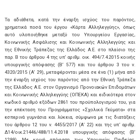
Τα αδιάθετα, κατά την έναρξη ισχύος του παρόντος,
χρηματικά ποσά του έργου «Κάρτα Αλληλεγγύης», όπως
αυτό υλοποιήθηκε μεταξύ του Υπουργείου Εργασίας,
Κοινωνικής Ασφάλισης και Κοινωνικής Αλληλεγγύης και
της Εθνικής Τράπεζας της Ελλάδος Α.Ε. στο πλαίσιο της
παρ. Β του άρθρου 4 της υπ’ αριθμ. οικ. 494/7.4.2015 κοινής
υπουργικής απόφασης (Β’ 577) και του άρθρου 3 του ν.
4320/2015 (Α’ 29), μεταφέρονται μέσα σε ένα (1) μήνα από
την έναρξη ισχύος του παρόντος από την Εθνική Τράπεζα
της Ελλάδος Α.Ε. στον Οργανισμό Προνοιακών Επιδομάτων
και Κοινωνικής Αλληλεγγύης (ΟΠΕΚΑ) και ειδικότερα στον
κωδικό αριθμό εξόδων 2861 του προϋπολογισμού του, για
την επέκταση του Προγράμματος «Σχολικά Γεύματα» στα
εσπερινά γυμνάσια και λύκεια, σύμφωνα με τις διατάξεις
του άρθρου 12 του ν. 4455/2017 (Α’ 22) και της υπ’ αριθμ.
Δ14/οικ.21446/488/11.4.2018 υπουργικής απόφασης (Β’
1299). Με κοινή απόφαση των Υπουργών Παιδείας,