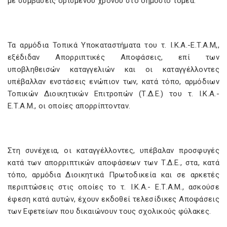
με συμβάσεις ορισμένου χρόνου στο δημόσιο τομέα.
Τα αρμόδια Τοπικά Υποκαταστήματα του τ. Ι.Κ.Α.-Ε.Τ.Α.Μ,,
εξέδιδαν Απορριπτικές Αποφάσεις, επί των
υποβληθεισών καταγγελιών και οι καταγγέλλοντες
υπέβαλλαν ενστάσεις ενώπιον των, κατά τόπο, αρμόδιων
Τοπικών Διοικητικών Επιτροπών (Τ.Δ.Ε.) του τ. Ι.Κ.Α.-
Ε.Τ.Α.Μ., οι οποίες απορρίπτονταν.
Στη συνέχεια, οι καταγγέλλοντες, υπέβαλαν προσφυγές
κατά των απορριπτικών αποφάσεων των Τ.Δ.Ε., στα, κατά
τόπο, αρμόδια Διοικητικά Πρωτοδικεία και σε αρκετές
περιπτώσεις στις οποίες το τ. Ι.Κ.Α.- Ε.Τ.Α.Μ., ασκούσε
έφεση κατά αυτών, έχουν εκδοθεί τελεσίδικες Αποφάσεις
των Εφετείων που δικαιώνουν τους σχολικούς φύλακες.