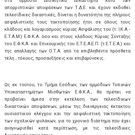
στα αρμόδια Διοικητικά Δικαστήρια κατά των
απορριπτικών αποφάσεων των Τ.Δ.Ε. και έχουν εκδοθεί
τελεσίδικες δικαστικές, δίνεται η δυνατότητα της πλήρους
ασφαλιστικής τους τακτοποίησης ήτοι σε όλους τους
κλάδους και λογαριασμούς κύριας Ασφάλισης του (τ. Ι.Κ.Α.-
Ε.Τ.Α.Μ.) Ε.Φ.Κ.Α. όσο και στους κλάδους Κύριας Σύνταξης
του Ε.Φ.Κ.Α. και Επικουρικής του Ε.Τ.Ε.Α.Ε.Π. (τ.Ε.Τ.Ε.Α.) και
της απαλλαγής των Ο.Τ.Α. από τα επιβληθέντα πρόσθετα
τέλη , τόκους, προσαυξήσεις και επιβαρύνσεις.
Ως εκ τούτου, το Τμήμα Εσόδων, των αρμόδιων Τοπικών
Υποκαταστημάτων Μισθωτών Ε.Φ.Κ.Α., θα πρέπει να
προβαίνει άμεσα στην εκτέλεση των τελεσίδικων
δικαστικών αποφάσεων, μέσω της διενέργειας έκτακτου
ουσιαστικού ελέγχου και την ασφαλιστική τακτοποίηση
των σχολικών φυλάκων, για το χρονικό διάστημα που έχει
αναγνωρισθεί κατά περίπτωση, με τις τελεσίδικες