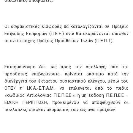
δικαστικές αποφάσεις.
Οι ασφαλιστικές εισφορές θα καταλογίζονται σε Πράξεις
Επιβολής Εισφορών (Π.Ε.Ε.) ενώ θα ακυρώνονται οίκοθεν
οι αντίστοιχες Πράξεις Προσθέτων Τελών (Π.Ε.Π.Τ).
Επισημαίνουμε ότι, ως προς την απαλλαγή, από τις
πρόσθετες επιβαρύνσεις, κρίνεται σκόπιμο κατά την
διενέργεια του έκτακτου ουσιαστικού ελέγχου, μέσω του
ΟΠΣ/ τ. Ι.Κ.Α.-Ε.Τ.Α.Μ,, να επιλέγεται από το πεδίο
«κωδικός Αιτιολογίας Π.Ε.Π.Ε.Ε.», η μη έκδοση Π.Ε.Π.Ε.Ε –
ΕΙΔΙΚΗ ΠΕΡΙΠΤΩΣΗ, προκειμένου να αποφευχθούν οι
πολλαπλές οίκοθεν ακυρώσεις των ως άνω πράξεων.