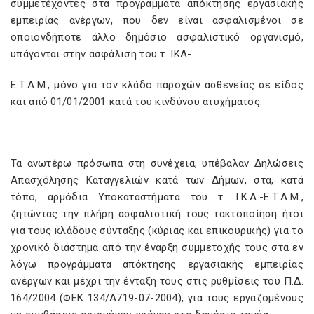
συμμετέχοντες στα προγράμματα απόκτησης εργασιακής
εμπειρίας ανέργων, που δεν είναι ασφαλισμένοι σε
οποιονδήποτε άλλο δημόσιο ασφαλιστικό οργανισμό,
υπάγονται στην ασφάλιση του τ. ΙΚΑ-
Ε.Τ.Α.Μ., μόνο για τον κλάδο παροχών ασθενείας σε είδος
και από 01/01/2001 κατά του κινδύνου ατυχήματος.
Τα ανωτέρω πρόσωπα στη συνέχεια, υπέβαλαν Δηλώσεις
Απασχόλησης Καταγγελιών κατά των Δήμων, στα, κατά
τόπο, αρμόδια Υποκαταστήματα του τ. Ι.Κ.Α.-Ε.Τ.Α.Μ.,
ζητώντας την πλήρη ασφαλιστική τους τακτοποίηση ήτοι
για τους κλάδους σύνταξης (κύριας και επικουρικής) για το
χρονικό διάστημα από την έναρξη συμμετοχής τους στα εν
λόγω προγράμματα απόκτησης εργασιακής εμπειρίας
ανέργων και μέχρι την ένταξη τους στις ρυθμίσεις του Π.Δ.
164/2004 (ΦΕΚ 134/Α719-07-2004), για τους εργαζομένους