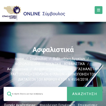
Ασφαλιστικά
Home
/
Σύμβουλος
/
Βιβλιοθήκη Αρχείων
/
ΦΟΡΟΛΟΓΙΣΤΙΚΑ
/
ΕΡΓΑΤΙΚΑ - ΑΣΦΑΛΙΣΤΙΚΑ
/
Ασφαλιστικά
/
Ασφαλιστική Νομοθεσία
/
ΑΣΦΑΛΙΣΤΙΚΗ
ΤΑΚΤΟΠΟΙΗΣΗ ΣΧΟΛΙΚΩΝ ΦΥΛΑΚΩΝ – ΚΟΙΝΟΠΟΙΗΣΗ ΤΩΝ
ΔΙΑΤΑΞΕΩΝ ΤΟΥ ΑΡΘΡΟΥ 4 ΤΟΥ Ν. 4554/2018
Συχνές Αναζητήσεις:
Φορολογικη Ενημέρωση
,
Επιχειρήσεις