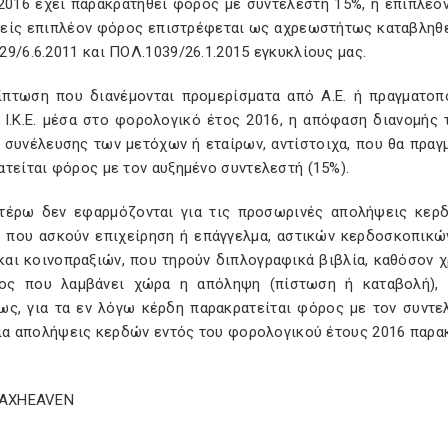
/2016 έχει παρακρατηθεί φόρος με συντελεστή 15%, η επιπλέ
είς επιπλέον φόρος επιστρέφεται ως αχρεωστήτως καταβληθεί
9/6.6.2011 και ΠΟΛ.1039/26.1.2015 εγκυκλίους μας.
ίπτωση που διανέμονται προμερίσματα από Α.Ε. ή πραγματοπ
ή Ι.Κ.Ε. μέσα στο φορολογικό έτος 2016, η απόφαση διανομής
ς συνέλευσης των μετόχων ή εταίρων, αντίστοιχα, που θα πραγ
τείται φόρος με τον αυξημένο συντελεστή (15%).
τέρω δεν εφαρμόζονται για τις προσωρινές απολήψεις κερ
υ που ασκούν επιχείρηση ή επάγγελμα, αστικών κερδοσκοπικώ
και κοινοπραξιών, που τηρούν διπλογραφικά βιβλία, καθόσον 
ος που λαμβάνει χώρα η απόληψη (πίστωση ή καταβολή), μ
ως, για τα εν λόγω κέρδη παρακρατείται φόρος με τον συντε
για απολήψεις κερδών εντός του φορολογικού έτους 2016 παρα
TAXHEAVEN