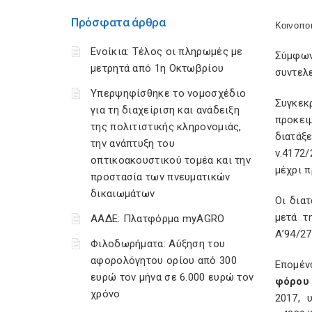
Πρόσφατα άρθρα
Κοινοποι
Ενοίκια: Τέλος οι πληρωμές με
Σύμφων
μετρητά από 1η Οκτωβρίου
συντελ
Υπερψηφίσθηκε το νομοσχέδιο
Συγκεκ
για τη διαχείριση και ανάδειξη
προκειμ
της πολιτιστικής κληρονομιάς,
διατάξ
την ανάπτυξη του
ν.4172
οπτικοακουστικού τομέα και την
μέχρι π
προστασία των πνευματικών
δικαιωμάτων
Οι δια
μετά τ
ΑΑΔΕ: Πλατφόρμα myAGRO
Α’94/27
Φιλοδωρήματα: Αύξηση του
αφορολόγητου ορίου από 300
Επομέν
ευρώ τον μήνα σε 6.000 ευρώ τον
φόρου
χρόνο
2017, 