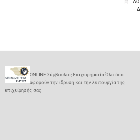
ΛΟ
– 
ONLINE Σύμβουλος Επιχειρηματία Όλα όσα
αφορούν την ίδρυση και την λειτουργία της
επιχείρησής σας.