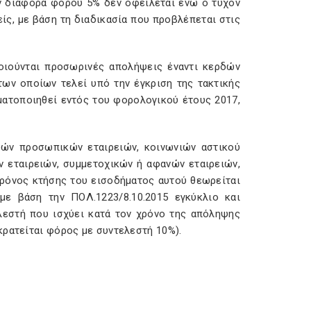
ον διαφορά φόρου 5% δεν οφείλεται ενώ ο τυχόν
ς, με βάση τη διαδικασία που προβλέπεται στις
οιούνται προσωρινές απολήψεις έναντι κερδών
 των οποίων τελεί υπό την έγκριση της τακτικής
ματοποιηθεί εντός του φορολογικού έτους 2017,
δών προσωπικών εταιρειών, κοινωνιών αστικού
ν εταιρειών, συμμετοχικών ή αφανών εταιρειών,
χρόνος κτήσης του εισοδήματος αυτού θεωρείται
ε βάση την ΠΟΛ.1223/8.10.2015 εγκύκλιο και
λεστή που ισχύει κατά τον χρόνο της απόληψης
κρατείται φόρος με συντελεστή 10%).