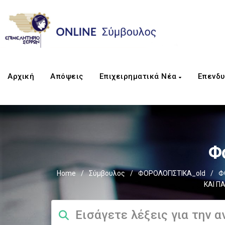
Αρχική
Απόψεις
Επιχειρηματικά Νέα
Επενδυ
Φ
Home
/
Σύμβουλος
/
ΦΟΡΟΛΟΓΙΣΤΙΚΑ_old
/
Φ
ΚΑΙ Π