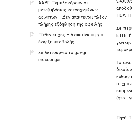
ν.4389
ΑΑΔΕ: Ξεμπλοκάρουν οι
αποδοθ
μεταβιβάσεις κατασχεμένων
ΠΟΛ.112
ακινήτων – Δεν απαιτείται πλέον
πλήρης εξόφληση της οφειλής
Σε περ
Πόθεν έσχες – Ανακοίνωση για
Ε.Π.Ε. 
έναρξη υποβολής
γενική
παρακρα
Σε λειτουργία το gov.gr
messenger
Τα ανω
δικαίο
καθώς 
ο χρόν
επομέν
(ήτοι, 
Πηγή: 