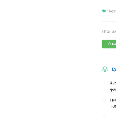
Tags:
Ηταν αυ
Να
Σ
Άνο
φυ
ΠΡ
ΤΟ