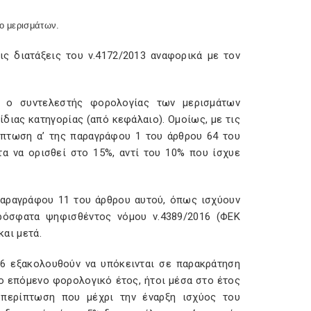
ρο μερισμάτων.
ις διατάξεις του ν.4172/2013 αναφορικά με τον
% ο συντελεστής φορολογίας των μερισμάτων
ίδιας κατηγορίας (από κεφάλαιο). Ομοίως, με τις
ρίπτωση α’ της παραγράφου 1 του άρθρου 64 του
α να ορισθεί στο 15%, αντί του 10% που ίσχυε
 παραγράφου 11 του άρθρου αυτού, όπως ισχύουν
πρόσφατα ψηφισθέντος νόμου ν.4389/2016 (ΦΕΚ
και μετά.
16 εξακολουθούν να υπόκεινται σε παρακράτηση
ο επόμενο φορολογικό έτος, ήτοι μέσα στο έτος
 περίπτωση που μέχρι την έναρξη ισχύος του