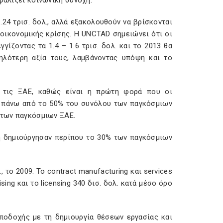
φαλίζει κοινωνική συνοχή.
24 τρισ. δολ., αλλά εξακολουθούν να βρίσκονται
οικονομικής κρίσης. Η UNCTAD σημειώνει ότι οι
ίζοντας τα 1.4 – 1.6 τρισ. δολ. και το 2013 θα
ηλότερη αξία τους, λαμβάνοντας υπόψη και το
α τις ΞΑΕ, καθώς είναι η πρώτη φορά που οι
 πάνω από το 50% του συνόλου των παγκόσμιων
 των παγκόσμιων ΞΑΕ.
ση δημιούργησαν περίπου το 30% των παγκόσμιων
 το 2009. Το contract manufacturing και services
sing και το licensing 340 δισ. δολ. κατά μέσο όρο
οδοχής με τη δημιουργία θέσεων εργασίας και