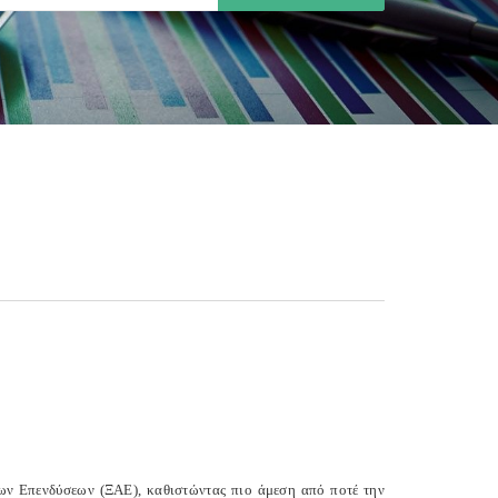
ων Επενδύσεων (ΞΑΕ), καθιστώντας πιο άμεση από ποτέ την