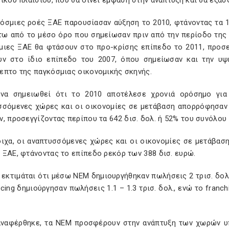
ικού πλαισίου, που θα δίνει έμφαση στην ανάπτυξη και θα εξασ
όσμιες ροές ΞΑΕ παρουσίασαν αύξηση το 2010, φτάνοντας τα 1.
τω από το μέσο όρο που σημείωσαν πριν από την περίοδο της 
ιες ΞΑΕ θα φτάσουν στο προ-κρίσης επίπεδο το 2011, προσεγγ
υν στο ίδιο επίπεδο του 2007, όπου σημείωσαν και την υψ
επτο της παγκόσμιας οικονομικής σκηνής.
 να σημειωθεί ότι το 2010 αποτέλεσε χρονιά ορόσημο γι
σσόμενες χώρες και οι οικονομίες σε μετάβαση απορρόφησαν
, προσεγγίζοντας περίπου τα 642 δισ. δολ. ή 52% του συνόλου
οιχα, οι αναπτυσσόμενες χώρες και οι οικονομίες σε μετάβα
 ΞΑΕ, φτάνοντας το επίπεδο ρεκόρ των 388 δισ. ευρώ.
 εκτιμάται ότι μέσω ΝΕΜ δημιουργήθηκαν πωλήσεις 2 τρισ. δολ.,
cing δημιούργησαν πωλήσεις 1.1 – 1.3 τρισ. δολ., ενώ το franchi
.
ναφέρθηκε, τα ΝΕΜ προσφέρουν στην ανάπτυξη των χωρών υπ