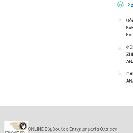
Σ
Οδι
Κα
Κα
ΦΟ
ΖΗ
ΑΝ
ΠΑ
ΑΝ
ONLINE Σύμβουλος Επιχειρηματία Όλα όσα