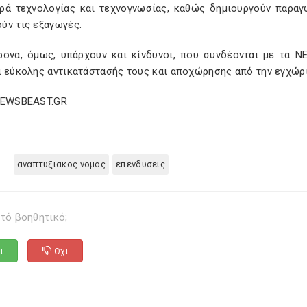
ρά τεχνολογίας και τεχνογνωσίας, καθώς δημιουργούν παραγ
ύν τις εξαγωγές.
ρονα, όμως, υπάρχουν και κίνδυνοι, που συνδέονται με τα Ν
ά εύκολης αντικατάστασής τους και αποχώρησης από την εγχώρι
NEWSBEAST.GR
αναπτυξιακος νομος
επενδυσεις
τό βοηθητικό;
ι
Οχι