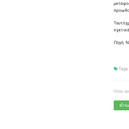
μεταφο
προωθο
Ταυτόχ
σχετικ
Πηγή: 
Tags:
Ηταν αυ
Να