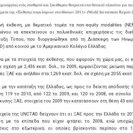
ημιουργίας ενός σταθερού και ξεκάθαρου θεσμικού επενδυτικού πλαισίου για τ
ματα της «Έκθεσης παγκόσμιων επενδύσεων 2011» (World Investment Report 2
νή έκθεση, με θεματικό τομέα τα non-equity modalities (N
μένου να επεκτείνουν οι πολυεθνικές επιχειρήσεις τις διε
ευξη Τύπου, που διοργανώθηκε από τη Διάσκεψη των Ηνωμ
D) από κοινού με το Αμερικανικό Κολέγιο Ελλάδας.
 με τα στοιχεία της έκθεσης, που αφορούν τη χώρα μας, οι ε
ε σχέση με 2,436 εκατ. δολ., το 2009, εμφανίζοντας μείωση 
ές ΞΑΕ και ανήλθαν στα 1,269 εκατ. δολ. σε σχέση με 2055 εκατ. 
ά με την κατάταξη της Ελλάδας, ως προς το δείκτη απόδοσής
ση 119 το 2010, από 122 το 2009, και 120 το 2008, σε σύνολ
υσης ΞΑΕ, στοιχεία του 2009 την κατατάσσουν στη θέση 43 από
ιχεία της UNCTAD δείχνουν ότι οι ΞΑΕ προς την Ελλάδα το 20
ση με τα επίπεδα που είχαν φτάσει το 2008, ενώ υποχώρ
σεις στο εξωτερικό, οι οποίες βρίσκονται περίπου στο 