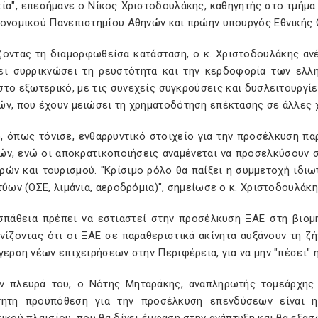
τία", επεσήμανε ο Νίκος Χριστοδουλάκης, καθηγητής στο τμή
ονομικού Πανεπιστημίου Αθηνών και πρώην υπουργός Εθνικής Ο
ζοντας τη διαμορφωθείσα κατάσταση, ο κ. Χριστοδουλάκης ανέ
ει συρρικνώσει τη ρευστότητα και την κερδοφορία των ελλη
το εξωτερικό, με τις συνεχείς συγκρούσεις και δυσλειτουργί
ών, που έχουν μειώσει τη χρηματοδότηση επέκτασης σε άλλες 
, όπως τόνισε, ενθαρρυντικό στοιχείο για την προσέλκυση π
ών, ενώ οι αποκρατικοποιήσεις αναμένεται να προσελκύσουν σ
ρών και τουρισμού. "Κρίσιμο ρόλο θα παίξει η συμμετοχή ιδ
τύων (ΟΣΕ, λιμάνια, αεροδρόμια)", σημείωσε ο κ. Χριστοδουλάκη
σπάθεια πρέπει να εστιαστεί στην προσέλκυση ΞΑΕ στη βιομη
ινίζοντας ότι οι ΞΑΕ σε παραθεριστικά ακίνητα αυξάνουν τη 
γερση νέων επιχειρήσεων στην Περιφέρεια, για να μην "πέσει" 
ν πλευρά του, ο Νότης Μηταράκης, αναπληρωτής τομεάρχης
τητη προϋπόθεση για την προσέλκυση επενδύσεων είναι η