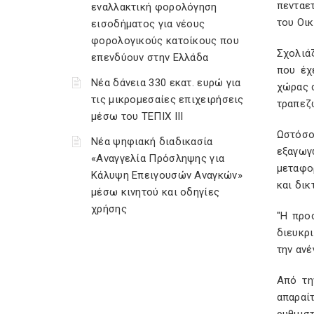
πενταε
εναλλακτική φορολόγηση
του Οικ
εισοδήματος για νέους
φορολογικούς κατοίκους που
Σχολιά
επενδύουν στην Ελλάδα
που έχ
Νέα δάνεια 330 εκατ. ευρώ για
χώρας σ
τις μικρομεσαίες επιχειρήσεις
τραπεζ
μέσω του ΤΕΠΙΧ ΙΙΙ
Ωστόσο
Νέα ψηφιακή διαδικασία
εξαγωγ
«Αναγγελία Πρόσληψης για
μεταφο
Κάλυψη Επειγουσών Αναγκών»
και δικ
μέσω κινητού και οδηγίες
χρήσης
"Η προ
διευκρ
την ανέ
Από τη
απαραί