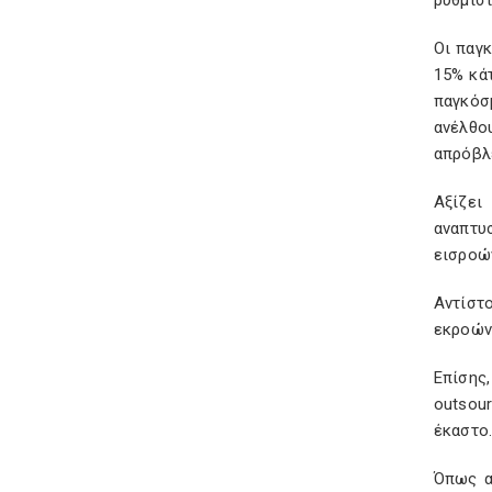
ρυθμιστ
Οι παγκ
15% κά
παγκόσμ
ανέλθο
απρόβλ
Αξίζει
αναπτυ
εισροών
Αντίστ
εκροών
Επίσης,
outsour
έκαστο
Όπως α