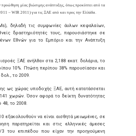
ην προώθηση μίας βιώσιμης ανάπτυξης, όπως προκύπτει από τα
011 – WIR 2011) για τις ΞΑΕ από και προς την Ελλάδα.
EMs), δηλαδή τις συμφωνίες άυλων κεφαλαίων,
θνείς δραστηριότητές τους, παρουσιάστηκε σε
ένων Εθνών για το Εμπόριο και την Ανάπτυξη
ισροές ΞΑΕ ανήλθαν στα 2,188 εκατ. δολάρια, το
περίπου 10%. Πτώση περίπου 38% παρουσίασαν και
δολ., το 2009.
 της ως χώρας υποδοχής ΞΑΕ, αυτή κατατάσσεται
ο 141 χωρών. Όσον αφορά το δείκτη δυνατότητας
 48, το 2008.
10 εξακολουθούν να είναι αισθητά μειωμένες, σε
ηση παρατηρείται και στις ελληνικές άμεσες
1/3 του επιπέδου που είχαν την προηγούμενη