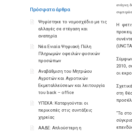
ανάγκη δ
Πρόσφατα άρθρα
συμπεράσ
Ψηφίστηκε το νομοσχέδιο με τις
Η φετι
αλλαγές σε στέγαση και
προκει
αναπηρία
συνέντ
(UNCTA
Νέα Ενιαία Ψηφιακή Πύλη
Πληρωμών οφειλών φυσικών
Σύμφωνα
προσώπων
2010, σ
Αναβάθμιση του Μητρώου
οι εκρο
Αγροτών και Αγροτικών
Εκμεταλλεύσεων και λειτουργία
Σχετικ
του back – office
στη θέ
προσέλκ
ΥΠΕΚΑ: Καταργούνται οι
περικοπές στις συντάξεις
"Τα στο
χηρείας
σύγκρι
επενδύ
ΑΑΔΕ: Απλούστερη η