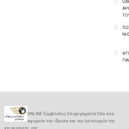
ΟΔ
ΑΡ
ΤΟ
‘Ε
ΝΗ
ΦΠ
ΠΑ
ONLINE Σύμβουλος Επιχειρηματία Όλα όσα
αφορούν την ίδρυση και την λειτουργία της
επιχείρησής σας.