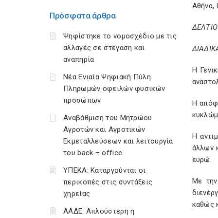
Αθήνα,
Πρόσφατα άρθρα
ΔΕΛΤΙΟ
Ψηφίστηκε το νομοσχέδιο με τις
αλλαγές σε στέγαση και
ΔΙΑΔΙΚ
αναπηρία
Η Γενι
Νέα Ενιαία Ψηφιακή Πύλη
αναστολ
Πληρωμών οφειλών φυσικών
προσώπων
Η απόφ
κυκλώμ
Αναβάθμιση του Μητρώου
Αγροτών και Αγροτικών
Η αντι
Εκμεταλλεύσεων και λειτουργία
άλλων κ
του back – office
ευρώ.
ΥΠΕΚΑ: Καταργούνται οι
Με την
περικοπές στις συντάξεις
διενέρ
χηρείας
καθώς κ
ΑΑΔΕ: Απλούστερη η