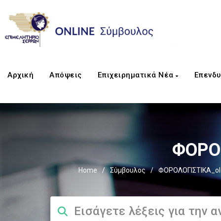
Αρχική
Απόψεις
Επιχειρηματικά Νέα
Επενδυ
ΦΟΡΟΣ
Home
/
Σύμβουλος
/
ΦΟΡΟΛΟΓΙΣΤΙΚΑ_ol