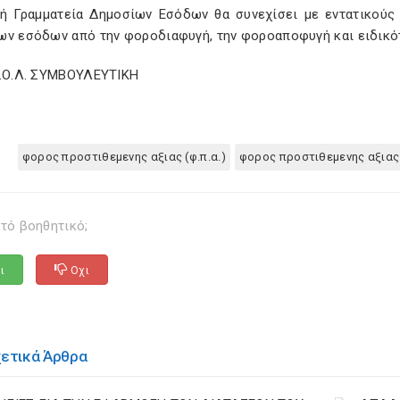
κή Γραμματεία Δημοσίων Εσόδων θα συνεχίσει με εντατικούς 
ων εσόδων από την φοροδιαφυγή, την φοροαποφυγή και ειδικότ
Σ.Ο.Λ. ΣΥΜΒΟΥΛΕΥΤΙΚΗ
φορος προστιθεμενης αξιας (φ.π.α.)
φορος προστιθεμενης αξιας
τό βοηθητικό;
ι
Οχι
χετικά Άρθρα