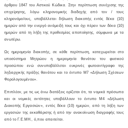
άρθρου 1847 του Αστικού Κώδικα. Στην περίπτωση συνέχισης της
επιχείρησης, λόγω κληρονομικής διαδοχής από τον / τους
κληρονόμο/ους, υποβάλλεται δήλωση διακοπής εντός δέκα (10)
ημερών από την ενεργό ανάμειξή τους και όχι πέραν των δέκα (10)
ημερών από τη λήξη της προθεσμίας αποποίησης, σύμφωνα με τα
ανωτέρω.
Ως ημερομηνία διακοπής, σε κάθε περίπτωση, καταχωρείται στο
υποσύστημα Μητρώου η ημερομηνία θανάτου του φυσικού
προσώπου ενώ συνυποβάλλεται ευκρινές φωτοαντίγραφο της
ληξιαρχικής πράξης θανάτου και το έντυπο Μ7 «Δήλωση Σχέσεων
Φορολογουμένου».
Επιπλέον, με τις ως άνω διατάξεις ορίζεται ότι, τα νομικά πρόσωπα
και οι νομικές οντότητες υποβάλλουν το έντυπο Μ4 «Δήλωση
Διακοπής Εργασιών», εντός δέκα (10) ημερών, από τη λήξη των
εργασιών της εκκαθάρισης ή από την ανακοίνωση διαγραφής τους
από το Γ.Ε.ΜΗ., ό,που απαιτείται.