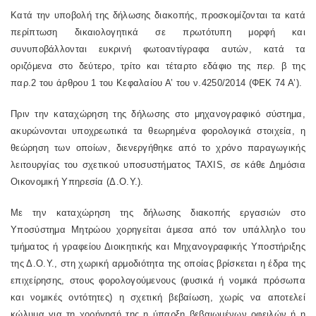
Κατά την υποβολή της δήλωσης διακοπής, προσκομίζονται τα κατά
περίπτωση δικαιολογητικά σε πρωτότυπη μορφή και
συνυποβάλλονται ευκρινή φωτοαντίγραφα αυτών, κατά τα
οριζόμενα στο δεύτερο, τρίτο και τέταρτο εδάφιο της περ. β της
παρ.2 του άρθρου 1 του Κεφαλαίου Α’ του ν.4250/2014 (ΦΕΚ 74 Α’).
Πριν την καταχώρηση της δήλωσης στο μηχανογραφικό σύστημα,
ακυρώνονται υποχρεωτικά τα θεωρημένα φορολογικά στοιχεία, η
θεώρηση των οποίων, διενεργήθηκε από το χρόνο παραγωγικής
λειτουργίας του σχετικού υποσυστήματος TAXIS, σε κάθε Δημόσια
Οικονομική Υπηρεσία (Δ.Ο.Υ.).
Με την καταχώρηση της δήλωσης διακοπής εργασιών στο
Υποσύστημα Μητρώου χορηγείται άμεσα από τον υπάλληλο του
τμήματος ή γραφείου Διοικητικής και Μηχανογραφικής Υποστήριξης
της Δ.Ο.Υ., στη χωρική αρμοδιότητα της οποίας βρίσκεται η έδρα της
επιχείρησης, στους φορολογούμενους (φυσικά ή νομικά πρόσωπα
και νομικές οντότητες) η σχετική βεβαίωση, χωρίς να αποτελεί
κώλυμα για τη χορήγησή της η ύπαρξη βεβαιωμένων οφειλών ή η