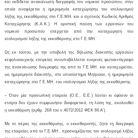
και εκδίδεται ανακοίνωση διαγραφής του νομικού προσώπου, στην
οποία αναφέρεται η ημερομηνία καταχώρησης του ισολογισμού
λήξης της εκκαθάρισης στο Γ.Ε.ΜΗ. και ο σχετικός Κωδικός Αριθμός
Καταχώρησης (Κ.Α.Κ.). Η οριστική παύση των εργασιών του
νομικού προσώπου επέρχεται από την καταχώρηση του
ισολογισμού λήξης της εκκαθάρισης στο Γ.Ε.ΜΗ.
Ως εκ τούτου, με την υποβολή της δήλωσης διακοπής εργασιών
κεφαλαιουχικής εταιρείας συνυποβάλλεται ευκρινές φωτοαντίγραφο
της ανακοίνωσης διαγραφής της από το Γ.Ε.ΜΗ. και καταχωρείται,
ως ημερομηνία διακοπής, στο υποσύστημα Μητρώου, η ημερομηνία
καταχώρησης στο Γ.Ε.ΜΗ. του ισολογισμού λήξης της εκκαθάρισης.
– Όταν μία προσωπική εταιρεία (Ο.Ε., Ε.Ε.) λύεται κι εφόσον οι
εταίροι δεν έχουν συμφωνήσει διαφορετικά, τη λύση της, ακολουθεί
η εκκαθάριση (αρθρ. 268 του ν.4072/2012 ΦΕΚ 86 Α’).
Με το πέρας της εκκαθάρισης, ο εκκαθαριστής, ζητά τη διαγραφή
της εταιρείας από το Γ.Ε.ΜΗ., προσκομίζοντας τον ισολογισμό λήξης