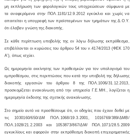
μη εκπλήρωση των φορολογικών τους υποχρεώσεων σύμφωνα με
τα αναφερόμενα στην ΠΟΛ.1181/12.9.2012 εγκύκλιο και χωρίς να
απαιτείται η υπογραφή των προϊσταμένων των τμημάτων της Δ.Ο.Υ.
ότι έλαβαν γνώση της διακοπής.
Σε κάθε περίπτωση υποβολής της εν λόγω δήλωσης εκπρόθεσμα,
επιβάλλονται οι κυρώσεις του άρθρου 54 του ν.4174/2013 (ΦΕΚ 170
Α’), όπως ισχύει.
Ως ημερομηνία εκκίνησης των προθεσμιών για τον υπολογισμό του
εμπροθέσμου, στις περιπτώσεις που κατά την υποβολή της δήλωσης
διακοπής εργασιών του άρθρου 8 της ΠΟΛ.1006/31.12.2013,
προσκομίζεται ανακοίνωση από την υπηρεσία Γ.Ε.ΜΗ., λογίζεται η
ημερομηνία έκδοσης της σχετικής ανακοίνωσης.
Στο σημείο αυτό να προσθέσουμε ότι, οι οδηγίες που έχουν δοθεί με
τις 1030160/650/ΔΜ ΠΟΛ.1068/19.3.2001, 1016769/389/ΔΜΒ/
ΠΟΛ.1028/21.2.2003 και 1053873/867/ΔΜ/ ΠΟΛ.1071/28.5.2009
εγκυκλίους και αφορούν στην εκπρόθεσμη διακοπή επιχειρηματικής