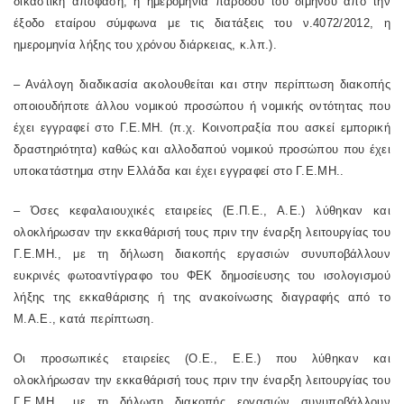
δικαστική απόφαση, η ημερομηνία παρόδου του διμήνου από την
έξοδο εταίρου σύμφωνα με τις διατάξεις του ν.4072/2012, η
ημερομηνία λήξης του χρόνου διάρκειας, κ.λπ.).
– Ανάλογη διαδικασία ακολουθείται και στην περίπτωση διακοπής
οποιουδήποτε άλλου νομικού προσώπου ή νομικής οντότητας που
έχει εγγραφεί στο Γ.Ε.ΜΗ. (π.χ. Κοινοπραξία που ασκεί εμπορική
δραστηριότητα) καθώς και αλλοδαπού νομικού προσώπου που έχει
υποκατάστημα στην Ελλάδα και έχει εγγραφεί στο Γ.Ε.ΜΗ..
– Όσες κεφαλαιουχικές εταιρείες (Ε.Π.Ε., Α.Ε.) λύθηκαν και
ολοκλήρωσαν την εκκαθάρισή τους πριν την έναρξη λειτουργίας του
Γ.Ε.ΜΗ., με τη δήλωση διακοπής εργασιών συνυποβάλλουν
ευκρινές φωτοαντίγραφο του ΦΕΚ δημοσίευσης του ισολογισμού
λήξης της εκκαθάρισης ή της ανακοίνωσης διαγραφής από το
Μ.Α.Ε., κατά περίπτωση.
Οι προσωπικές εταιρείες (Ο.Ε., Ε.Ε.) που λύθηκαν και
ολοκλήρωσαν την εκκαθάρισή τους πριν την έναρξη λειτουργίας του
Γ.Ε.ΜΗ., με τη δήλωση διακοπής εργασιών συνυποβάλλουν