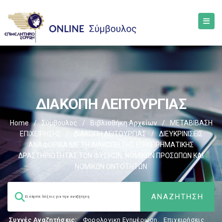
ΔΙΑΚΟΠΗ ΛΕΙΤΟΥΡΓΙΑΣ
Home
/
Σύμβουλος
/
Βιβλιοθήκη Αρχείων
/
ΜΕΤΑΒΙΒΑΣΗ
ΕΠΙΧΕIΡΗΣΗΣ
/
ΔΙΑΚΟΠΗ ΛΕΙΤΟΥΡΓΙΑΣ
/
ΔΙΕΥΚΡΙΝΙΣΕΙΣ
ΑΝΑΦΟΡΙΚΑ ΜΕ ΤΗ ΔΙΑΚΟΠΗ ΤΗΣ ΕΠΙΧΕΙΡΗΜΑΤΙΚΗΣ
ΔΡΑΣΤΗΡΙΟΤΗΤΑΣ ΤΩΝ ΦΥΣΙΚΩΝ, ΝΟΜΙΚΩΝ ΠΡΟΣΩΠΩΝ ΚΑΙ
ΝΟΜΙΚΩΝ ΟΝΤΟΤΗΤΩΝ
Συχνές Αναζητήσεις:
Φορολογικη Ενημέρωση
,
Επιχειρήσεις