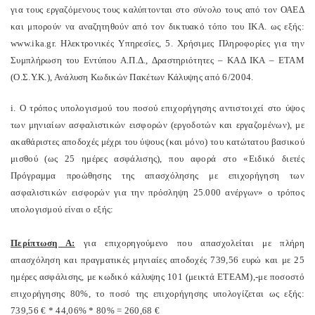
για τους εργαζόμενους τους καλύπτονται στο σύνολο τους από τον ΟΑΕΔ
και μπορούν να αναζητηθούν από τον δικτυακό τόπο του ΙΚΑ. ως εξής:
www
.
ika
.
gr
. Ηλεκτρονικές Υπηρεσίες, 5. Χρήσιμες Πληροφορίες για την
Συμπλήρωση του Εντύπου Α.Π.Δ., Δραστηριότητες – ΚΑΔ ΙΚΑ – ΕΤΑΜ
(Ο.Σ.Υ.Κ.), Ανάλυση Κωδικών Πακέτων Κάλυψης από 6/2004.
i
. Ο τρόπος υπολογισμού του ποσού επιχορήγησης αντιστοιχεί στο ύψος
των μηνιαίων ασφαλιστικών εισφορών (εργοδοτών και εργαζομένων), με
ακαθάριστες αποδοχές μέχρι του ύψους (και μόνο) του κατώτατου βασικού
μισθού (ως 25 ημέρες ασφάλισης), που αφορά στο «Ειδικό διετές
Πρόγραμμα προώθησης της απασχόλησης με επιχορήγηση των
ασφαλιστικών εισφορών για την πρόσληψη 25.000 ανέργων» ο τρόπος
υπολογισμού είναι ο εξής:
Περίπτωση Α:
για επιχορηγούμενο που απασχολείται με πλήρη
απασχόληση και πραγματικές μηνιαίες αποδοχές 739,56 ευρώ και με 25
ημέρες ασφάλισης, με κωδικό κάλυψης 101 (μεικτά ΕΤΕΑΜ),-με ποσοστό
επιχορήγησης 80%, το ποσό της επιχορήγησης υπολογίζεται ως εξής:
739,56 € * 44,06% * 80% = 260,68 €