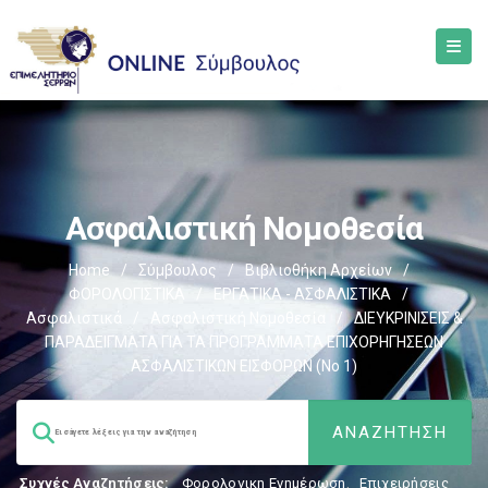
Ασφαλιστική Νομοθεσία
Home
/
Σύμβουλος
/
Βιβλιοθήκη Αρχείων
/
ΦΟΡΟΛΟΓΙΣΤΙΚΑ
/
ΕΡΓΑΤΙΚΑ - ΑΣΦΑΛΙΣΤΙΚΑ
/
Ασφαλιστικά
/
Ασφαλιστική Νομοθεσία
/
ΔΙΕΥΚΡΙΝΙΣΕΙΣ &
ΠΑΡΑΔΕΙΓΜΑΤΑ ΓΙΑ ΤΑ ΠΡΟΓΡΑΜΜΑΤΑ ΕΠΙΧΟΡΗΓΗΣΕΩΝ
ΑΣΦΑΛΙΣΤΙΚΩΝ ΕΙΣΦΟΡΩΝ (Νο 1)
Συχνές Αναζητήσεις:
Φορολογικη Ενημέρωση
,
Επιχειρήσεις