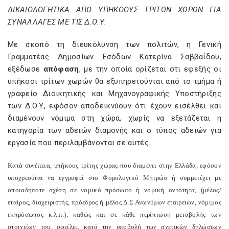
ΔΙΚΑΙΟΛΟΓΗΤΙΚΑ ΑΠΟ ΥΠΗΚΟΟΥΣ ΤΡΙΤΩΝ ΧΩΡΩΝ ΓΙΑ
ΣΥΝΑΛΛΑΓΕΣ ΜΕ ΤΙΣ Δ.Ο.Υ.
Με σκοπό τη διευκόλυνση των πολιτών, η Γενική
Γραμματέας Δημοσίων Εσόδων Κατερίνα Σαββαΐδου,
εξέδωσε
απόφαση
, με την οποία ορίζεται ότι εφεξής οι
υπήκοοι τρίτων χωρών θα εξυπηρετούνται από το τμήμα ή
γραφείο Διοικητικής και Μηχανογραφικής Υποστήριξης
των Δ.Ο.Υ, εφόσον αποδεικνύουν ότι έχουν εισέλθει και
διαμένουν νόμιμα στη χώρα, χωρίς να εξετάζεται η
κατηγορία των αδειών διαμονής και ο τύπος αδειών για
εργασία που περιλαμβάνονται σε αυτές.
Κατά συνέπεια, υπήκοος τρίτης χώρας που διαμένει στην Ελλάδα, εφόσον
υποχρεούται να εγγραφεί στο Φορολογικό Μητρώο ή συμμετέχει με
οποιαδήποτε σχέση σε νομικό πρόσωπο ή νομική οντότητα, (μέλος/
εταίρος, διαχειριστής, πρόεδρος ή μέλος Δ.Σ Ανωνύμων εταιρειών, νόμιμος
εκπρόσωπος κ.λ.π.), καθώς και σε κάθε περίπτωση μεταβολής των
στοιχείων του, οφείλει, κατά την υποβολή των σχετικών δηλώσεων