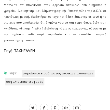
Μητρώου, να επιδεικνύει στον αρμόδιο υπάλληλο του τμήματος ή
γραφείου Διοικητικής και Μηχανογραφικής Υποστήριξης της Δ.Ο.Υ. σε
πρωτότυπη μορφή, διαβατήριο σε ισχύ και άδεια διαμονής σε ισχύ ή το
στοιχείο που αποδεικνύει ότι διαμένει νόμιμα στη χώρα όπως, βεβαίωση
κατάθεσης αίτησης ή ειδική βεβαίωση νόμιμης παραμονής, σύμφωνα με
την ισχύουσα κάθε φορά νομοθεσία και να καταθέτει ευκρινή
φωτοαντίγραφα αυτών.
Πηγή: TAXHEAVEN
Tags:
φορολογια εισοδηματος φυσικων προσωπων
ασφαλιστικες εισφορες