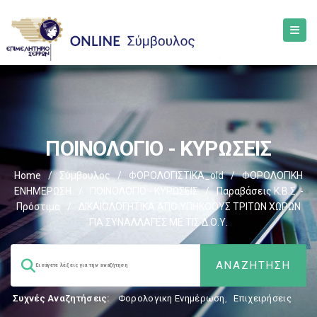
ΠΟΙΝΟΛΟΓΙΟ - ΚΥΡΩΣΕΙΣ
Home
/
Σύμβουλος
/
ΦΟΡΟΛΟΓΙΣΤΙΚΑ_old
/
ΦΟΡΟΛΟΓΙΚΗ
ΕΝΗΜΕΡΩΣΗ
/
ΠΟΙΝΟΛΟΓΙΟ - ΚΥΡΩΣΕΙΣ
/
Παραβάσεις Κ.Β.Σ. -
Πρόστιμα
/
ΔΙΚΑΙΟΛΟΓΗΤΙΚΑ ΑΠΟ ΥΠΗΚΟΟΥΣ ΤΡΙΤΩΝ ΧΩΡΩΝ
ΓΙΑ ΣΥΝΑΛΛΑΓΕΣ ΜΕ ΤΙΣ Δ.Ο.Υ.
Συχνές Αναζητήσεις:
Φορολογικη Ενημέρωση
,
Επιχειρήσεις