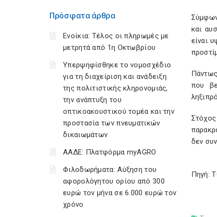
Πρόσφατα άρθρα
Σύμφων
και αυ
Ενοίκια: Τέλος οι πληρωμές με
είναι υ
μετρητά από 1η Οκτωβρίου
προστί
Υπερψηφίσθηκε το νομοσχέδιο
Πάντως
για τη διαχείριση και ανάδειξη
που βε
της πολιτιστικής κληρονομιάς,
ληξιπρ
την ανάπτυξη του
οπτικοακουστικού τομέα και την
Στόχος
προστασία των πνευματικών
παρακρ
δικαιωμάτων
δεν συν
ΑΑΔΕ: Πλατφόρμα myAGRO
Φιλοδωρήματα: Αύξηση του
Πηγή: 
αφορολόγητου ορίου από 300
ευρώ τον μήνα σε 6.000 ευρώ τον
χρόνο