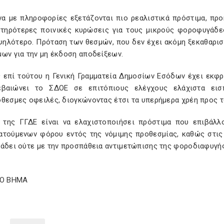
α με πληροφορίες εξετάζονται πιο ρεαλιστικά πρόστιμα, προκ
στηρότερες ποινικές κυρώσεις για τους μικρούς φοροφυγάδε
ψηλότερο. Πρόταση των θεσμών, που δεν έχει ακόμη ξεκαθαρισθ
μων για την μη έκδοση αποδείξεων.
 επί τούτου η Γενική Γραμματεία Δημοσίων Εσόδων έχει εκφρ
βαιώνει το ΣΔΟΕ σε επιτόπιους ελέγχους ελάχιστα εισ
όθεσμες οφειλές, διογκώνοντας έτσι τα υπερήμερα χρέη προς τ
 της ΓΓΔΕ είναι να ελαχιστοποιήσει πρόστιμα που επιβάλλ
ατούμενων φόρου εντός της νόμιμης προθεσμίας, καθώς στις
άδει ούτε με την προσπάθεια αντιμετώπισης της φοροδιαφυγής,
ΤΟ ΒΗΜΑ