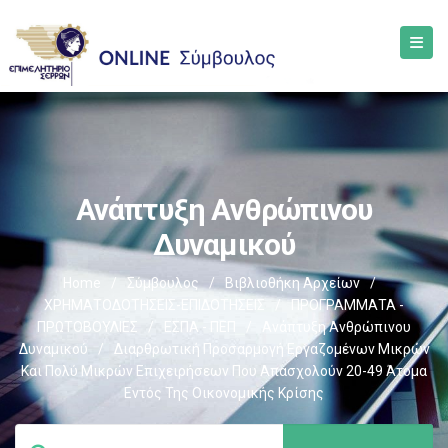
Ανάπτυξη Ανθρώπινου
Δυναμικού
Home
/
Σύμβουλος
/
Βιβλιοθήκη Αρχείων
/
ΧΡΗΜΑΤΟΔΟΤΗΣΕΙΣ-ΕΠΙΔΟΤΗΣΕΙΣ
/
ΠΡΟΓΡΑΜΜΑΤΑ -
ΠΡΩΤΟΒΟΥΛΙΕΣ
/
ΕΣΠΑ - ΠΕΠ
/
Ανάπτυξη Ανθρώπινου
Δυναμικού
/
Διαρθρωτική Προσαρμογή Εργαζομένων Μικρών
Και Πολύ Μικρών Επιχειρήσεων Που Απασχολούν 20-49 Άτομα
Εντός Της Οικονομικής Κρίσης