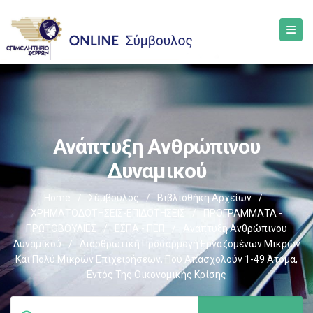
Ανάπτυξη Ανθρώπινου
Δυναμικού
Home
/
Σύμβουλος
/
Βιβλιοθήκη Αρχείων
/
ΧΡΗΜΑΤΟΔΟΤΗΣΕΙΣ-ΕΠΙΔΟΤΗΣΕΙΣ
/
ΠΡΟΓΡΑΜΜΑΤΑ -
ΠΡΩΤΟΒΟΥΛΙΕΣ
/
ΕΣΠΑ - ΠΕΠ
/
Ανάπτυξη Ανθρώπινου
Δυναμικού
/
Διαρθρωτική Προσαρμογή Εργαζομένων Μικρών
Και Πολύ Μικρών Επιχειρήσεων, Που Απασχολούν 1-49 Άτομα,
Εντός Της Οικονομικής Κρίσης