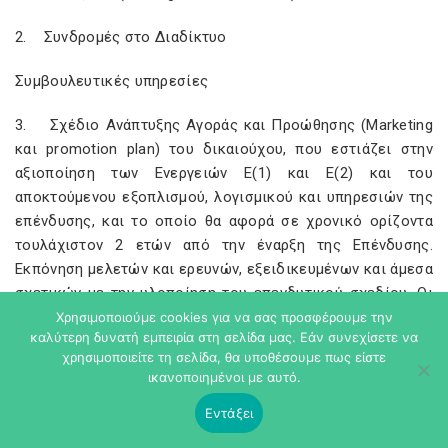
2. Συνδρομές στο Διαδίκτυο
Συμβουλευτικές υπηρεσίες
3. Σχέδιο Ανάπτυξης Αγοράς και Προώθησης (Μarketing
και promotion plan) του δικαιούχου, που εστιάζει στην
αξιοποίηση των Ενεργειών Ε(1) και Ε(2) και του
αποκτούμενου εξοπλισμού, λογισμικού και υπηρεσιών της
επένδυσης, και το οποίο θα αφορά σε χρονικό ορίζοντα
τουλάχιστον 2 ετών από την έναρξη της Επένδυσης.
Εκπόνηση μελετών και ερευνών, εξειδικευμένων και άμεσα
σχετικών με την υλοποίηση του επενδυτικού σχεδίου. Οι
μελέτες θα εξειδικεύουν τον τρόπο υλοποίησης των
Χρησιμοποιούμε cookies για να σας προσφέρουμε την
καλύτερη δυνατή εμπειρία στη σελίδα μας. Εάν συνεχίσετε να
Ενεργειών Ε(1) και Ε(2) με τεχνικά μέσα, εξοπλισμό,
χρησιμοποιείτε τη σελίδα, θα υποθέσουμε πως είστε
λογισμικό και υπηρεσίες, με σκοπό την
ικανοποιημένοι με αυτό.
αποτελεσματικότερη και ταχύτερη υλοποίηση του
επενδυτικού σχεδίου.
Εντάξει