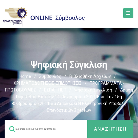
Ψηφιακή Σύγκλιση
Home
/
Σύμβουλος
/
Βιβλιοθήκη Αρχείων
/
ΧΡΗΜΑΤΟΔΟΤΗΣΕΙΣ-ΕΠΙΔΟΤΗΣΕΙΣ
/
ΠΡΟΓΡΑΜΜΑΤΑ -
ΠΡΩΤΟΒΟΥΛΙΕΣ
/
ΕΣΠΑ - ΠΕΠ
/
Ψηφιακή Σύγκλιση
/
Δράση
Digi-Retail: Από Την 14η Ιανουαρίου 2011 Έως Την 15η
Φεβρουαρίου 2011 Θα Διαρκέσει Η Ηλεκτρονική Υποβολή
Επενδυτικών Σχεδίων