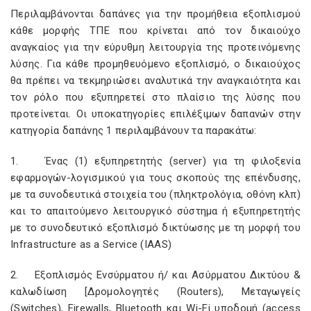
Περιλαμβάνονται δαπάνες για την προμήθεια εξοπλισμού
κάθε μορφής ΤΠΕ που κρίνεται από τον δικαιούχο
αναγκαίος για την εύρυθμη λειτουργία της προτεινόμενης
λύσης. Για κάθε προμηθευόμενο εξοπλισμό, ο δικαιούχος
θα πρέπει να τεκμηριώσει αναλυτικά την αναγκαιότητα και
τον ρόλο που εξυπηρετεί στο πλαίσιο της λύσης που
προτείνεται. Οι υποκατηγορίες επιλέξιμων δαπανών στην
κατηγορία δαπάνης 1 περιλαμβάνουν τα παρακάτω:
1. Ένας (1) εξυπηρετητής (server) για τη φιλοξενία
εφαρμογών-λογισμικού για τους σκοπούς της επένδυσης,
με τα συνοδευτικά στοιχεία του (πληκτρολόγια, οθόνη κλπ)
και το απαιτούμενο λειτουργικό σύστημα ή εξυπηρετητής
με το συνοδευτικό εξοπλισμό δικτύωσης με τη μορφή του
Infrastructure as a Service (IAAS)
2. Εξοπλισμός Ενσύρματου ή/ και Ασύρματου Δικτύου &
καλωδίωση [Δρομολογητές (Routers), Μεταγωγείς
(Switches), Firewalls, Bluetooth και Wi-Fi υποδομή (access