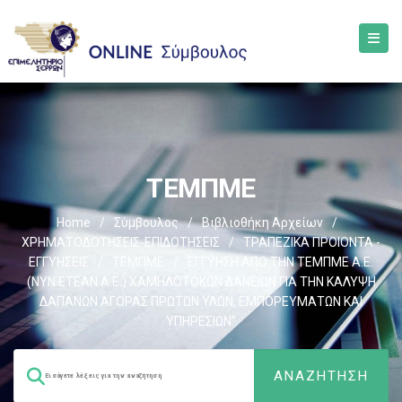
ΤΕΜΠΜΕ
Home
/
Σύμβουλος
/
Βιβλιοθήκη Αρχείων
/
ΧΡΗΜΑΤΟΔΟΤΗΣΕΙΣ-ΕΠΙΔΟΤΗΣΕΙΣ
/
ΤΡΑΠΕΖΙΚΑ ΠΡΟΙΟΝΤΑ -
ΕΓΓΥΗΣΕΙΣ
/
ΤΕΜΠΜΕ
/
ΕΓΓΥΗΣΗ ΑΠΟ ΤΗΝ ΤΕΜΠΜΕ Α.Ε.
(ΝΥΝ ΕΤΕΑΝ Α.Ε.) ΧΑΜΗΛΟΤΟΚΩΝ ΔΑΝΕΙΩΝ ΓΙΑ ΤΗΝ ΚΑΛΥΨΗ
ΔΑΠΑΝΩΝ ΑΓΟΡΑΣ ΠΡΩΤΩΝ ΥΛΩΝ, ΕΜΠΟΡΕΥΜΑΤΩΝ ΚΑΙ
ΥΠΗΡΕΣΙΩΝ”