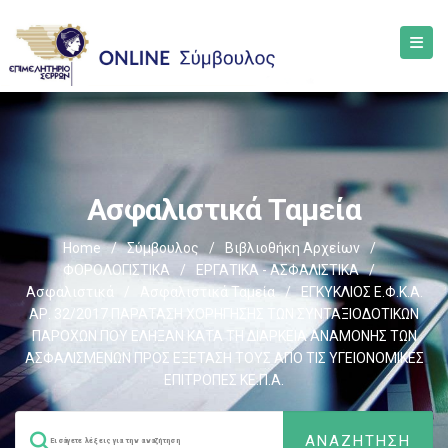
Ασφαλιστικά Ταμεία
Home
/
Σύμβουλος
/
Βιβλιοθήκη Αρχείων
/
ΦΟΡΟΛΟΓΙΣΤΙΚΑ
/
ΕΡΓΑΤΙΚΑ - ΑΣΦΑΛΙΣΤΙΚΑ
/
Ασφαλιστικά
/
Ασφαλιστικά Ταμεία
/
ΕΓΚΥΚΛΙΟΣ Ε.Φ.Κ.Α.
ΑΡ. 32/2017 ΠΑΡΑΤΑΣΗ ΧΟΡΗΓΗΣΗΣ ΤΩΝ ΣΥΝΤΑΞΙΟΔΟΤΙΚΩΝ
ΠΑΡΟΧΩΝ ΠΟΥ ΕΛΗΞΑΝ ΚΑΤΑ ΤΗ ΔΙΑΡΚΕΙΑ ΑΝΑΜΟΝΗΣ ΤΩΝ
ΑΣΦΑΛΙΣΜΕΝΩΝ ΠΡΟΣ ΕΞΕΤΑΣΗ ΤΟΥΣ ΑΠΟ ΤΙΣ ΥΓΕΙΟΝΟΜΙΚΕΣ
ΕΠΙΤΡΟΠΕΣ ΚΕ.Π.Α.