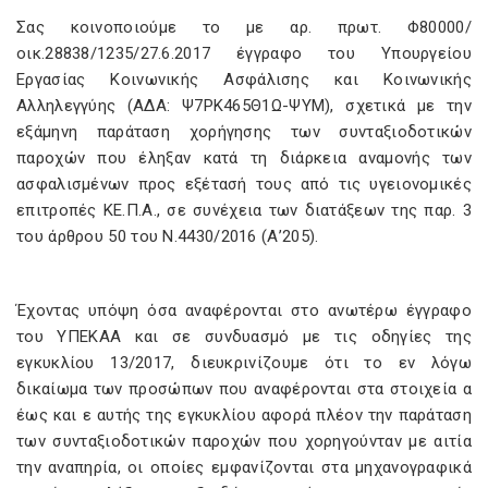
Σας κοινοποιούμε το με αρ. πρωτ. Φ80000/
οικ.28838/1235/27.6.2017 έγγραφο του Υπουργείου
Εργασίας Κοινωνικής Ασφάλισης και Κοινωνικής
Αλληλεγγύης (ΑΔΑ: Ψ7ΡΚ465Θ1Ω-ΨΥΜ), σχετικά με την
εξάμηνη παράταση χορήγησης των συνταξιοδοτικών
παροχών που έληξαν κατά τη διάρκεια αναμονής των
ασφαλισμένων προς εξέτασή τους από τις υγειονομικές
επιτροπές ΚΕ.Π.Α., σε συνέχεια των διατάξεων της παρ. 3
του άρθρου 50 του Ν.4430/2016 (Α’205).
Έχοντας υπόψη όσα αναφέρονται στο ανωτέρω έγγραφο
του ΥΠΕΚΑΑ και σε συνδυασμό με τις οδηγίες της
εγκυκλίου 13/2017, διευκρινίζουμε ότι το εν λόγω
δικαίωμα των προσώπων που αναφέρονται στα στοιχεία α
έως και ε αυτής της εγκυκλίου αφορά πλέον την παράταση
των συνταξιοδοτικών παροχών που χορηγούνταν με αιτία
την αναπηρία, οι οποίες εμφανίζονται στα μηχανογραφικά