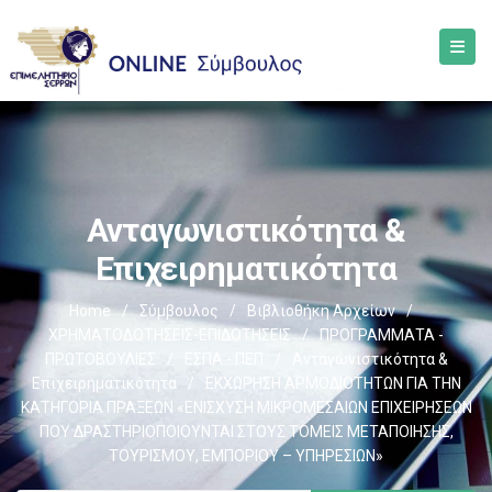
Ανταγωνιστικότητα &
Επιχειρηματικότητα
Home
/
Σύμβουλος
/
Βιβλιοθήκη Αρχείων
/
ΧΡΗΜΑΤΟΔΟΤΗΣΕΙΣ-ΕΠΙΔΟΤΗΣΕΙΣ
/
ΠΡΟΓΡΑΜΜΑΤΑ -
ΠΡΩΤΟΒΟΥΛΙΕΣ
/
ΕΣΠΑ - ΠΕΠ
/
Ανταγωνιστικότητα &
Επιχειρηματικότητα
/
ΕΚΧΩΡΗΣΗ ΑΡΜΟΔΙΟΤΗΤΩΝ ΓΙΑ ΤΗΝ
ΚΑΤΗΓΟΡΙΑ ΠΡΑΞΕΩΝ «ΕΝΙΣΧΥΣΗ ΜΙΚΡΟΜΕΣΑΙΩΝ ΕΠΙΧΕΙΡΗΣΕΩΝ
ΠΟΥ ΔΡΑΣΤΗΡΙΟΠΟΙΟΥΝΤΑΙ ΣΤΟΥΣ ΤΟΜΕΙΣ ΜΕΤΑΠΟΙΗΣΗΣ,
ΤΟΥΡΙΣΜΟΥ, ΕΜΠΟΡΙΟΥ – ΥΠΗΡΕΣΙΩΝ»