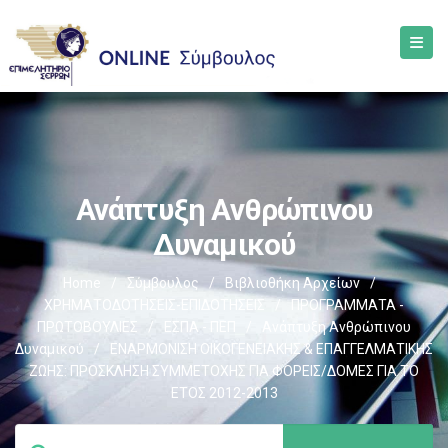
Ανάπτυξη Ανθρώπινου
Δυναμικού
Home
/
Σύμβουλος
/
Βιβλιοθήκη Αρχείων
/
ΧΡΗΜΑΤΟΔΟΤΗΣΕΙΣ-ΕΠΙΔΟΤΗΣΕΙΣ
/
ΠΡΟΓΡΑΜΜΑΤΑ -
ΠΡΩΤΟΒΟΥΛΙΕΣ
/
ΕΣΠΑ - ΠΕΠ
/
Ανάπτυξη Ανθρώπινου
Δυναμικού
/
ΕΝΑΡΜΟΝΙΣΗ ΟΙΚΟΓΕΝΕΙΑΚΗΣ & ΕΠΑΓΓΕΛΜΑΤΙΚΗΣ
ΖΩΗΣ: ΠΡΟΣΚΛΗΣΗ ΣΥΜΜΕΤΟΧΗΣ ΓΙΑ ΦΟΡΕΙΣ/ΔΟΜΕΣ ΓΙΑ ΤΟ
ΕΤΟΣ 2012-2013