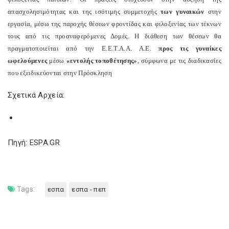
απασχολησιμότητας και της ισότιμης συμμετοχής
των γυναικών
στην
εργασία, μέσω της παροχής θέσεων φροντίδας και φιλοξενίας των τέκνων
τους από τις προαναφερόμενες Δομές. Η διάθεση των θέσεων θα
πραγματοποιείται από την Ε.Ε.Τ.Α.Α. Α.Ε.
προς τις γυναίκες
ωφελούμενες
μέσω
«εντολής τοποθέτησης»
, σύμφωνα με τις διαδικασίες
που εξειδικεύονται στην Πρόσκληση
Σχετικά Αρχεία:
Πηγή: ESPA.GR
Tags:
εσπα
εσπα - πεπ