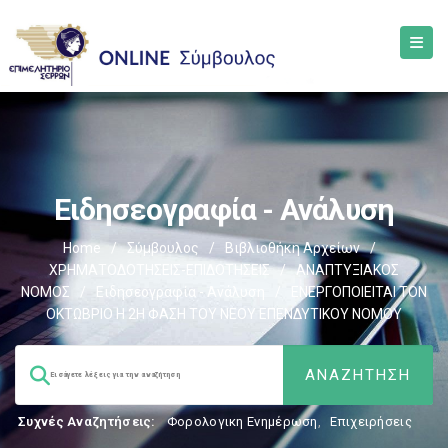
Ειδησεογραφία - Ανάλυση
Home
/
Σύμβουλος
/
Βιβλιοθήκη Αρχείων
/
ΧΡΗΜΑΤΟΔΟΤΗΣΕΙΣ-ΕΠΙΔΟΤΗΣΕΙΣ
/
ΑΝΑΠΤΥΞΙΑΚΟΣ
ΝΟΜΟΣ
/
Ειδησεογραφία - Ανάλυση
/
ΕΝΕΡΓΟΠΟΙΕΙΤΑΙ ΤΟΝ
ΟΚΤΩΒΡΙΟ Η 2Η ΦΑΣΗ ΤΟΥ ΝΕΟΥ ΕΠΕΝΔΥΤΙΚΟΥ ΝΟΜΟΥ
Συχνές Αναζητήσεις:
Φορολογικη Ενημέρωση
,
Επιχειρήσεις