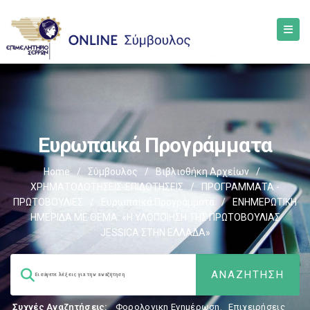
Ευρωπαικά Προγράμματα
Home
/
Σύμβουλος
/
Βιβλιοθήκη Αρχείων
/
ΧΡΗΜΑΤΟΔΟΤΗΣΕΙΣ-ΕΠΙΔΟΤΗΣΕΙΣ
/
ΠΡΟΓΡΑΜΜΑΤΑ -
ΠΡΩΤΟΒΟΥΛΙΕΣ
/
Ευρωπαικά Προγράμματα
/
ΕΝΗΜΕΡΩΤΙΚΗ
ΗΜΕΡΙΔΑ ΜΕ ΘΕΜΑ: «Η ΥΛΟΠΟΙΗΣΗ ΤΗΣ ΠΡΩΤΟΒΟΥΛΙΑΣ
JESSICA ΣΤΗΝ ΕΛΛΑΔΑ»
Συχνές Αναζητήσεις:
Φορολογικη Ενημέρωση
,
Επιχειρήσεις