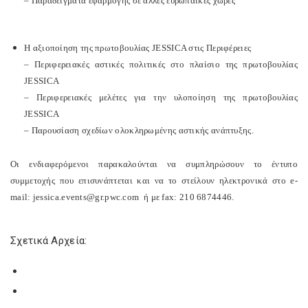
– Παραδείγματα εφαρμογής σε άλλες ευρωπαϊκές χώρες
Η αξιοποίηση της πρωτοβουλίας JESSICA στις Περιφέρειες
– Περιφερειακές αστικές πολιτικές στο πλαίσιο της πρωτοβουλίας
JESSICA
– Περιφερειακές μελέτες για την υλοποίηση της πρωτοβουλίας
JESSICA
– Παρουσίαση σχεδίων ολοκληρωμένης αστικής ανάπτυξης.
Οι ενδιαφερόμενοι παρακαλούνται να συμπληρώσουν το έντυπο
συμμετοχής που επισυνάπτεται και να το στείλουν ηλεκτρονικά στο e-
mail: jessica.events@gr.pwc.com ή με fax: 210 6874446.
Σχετικά Αρχεία: